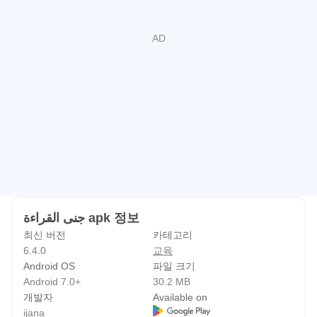
선택하라는 메시지가 표시됩니다.
개인 데이터는 보안 및 개인 정보 보호에 대한 모범 사례에
따라 보호됩니다.
재산권:
이 애플리케이션은 사이트 소유자의 명시적인 허가를 받아
트래픽을 ijana.com으로 연결합니다.
جنى القراءة apk 정보
최신 버전
카테고리
6.4.0
교육
Android OS
파일 크기
Android 7.0+
30.2 MB
개발자
Available on
ijana