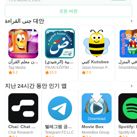
모든 버전
جنى القراءة 대안
كتبي Kutubee
القراءة العربية (الرشيدي)
عدنان معلم القرآن
Tag Media
ITKAN EĞİTİM VE KALKINMA DERNEĞİ
Jabal Amman Publishers
Smart&Mag
9.2
10.0
2.0
지난 24시간 동안 인기 앱
Chai: Chat AI Platform
텔레그램 공식 앱 Telegram
Movie Box
Chai Research
Telegram FZ-LLC
MovieBox Group
Spotify AB