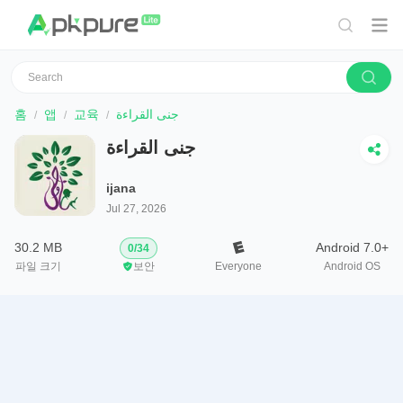
홈
앱
교육
جنى القراءة
جنى القراءة
ijana
Jul 27, 2026
30.2 MB
Android 7.0+
0
/
34
파일 크기
보안
Everyone
Android OS