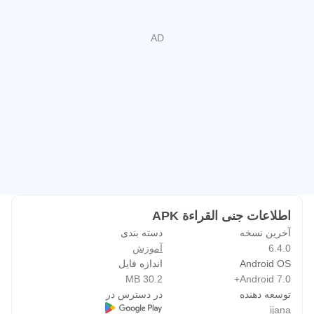
که دین و جامعه را در نظر می گیرند ارائه می دهد.
مطابقت با خط مشی خانواده:
ما متعهد به پیروی از سیاست خانواده خود هستیم. هنگام باز
کردن برنامه، از کاربران خواسته می شود تا سن خود را انتخاب
کنند تا از ارائه محتوای مناسب اطمینان حاصل شود.
داده های شخصی مطابق با بهترین شیوه ها در زمینه امنیت و
حریم خصوصی محافظت می شود.
حقوق مالکیت:
این اپلیکیشن با اجازه صریح صاحب سایت، ترافیک را به
ijana.com هدایت می کند.
اطلاعات جنى القراءة APK
آخرین نسخه
دسته بندی
6.4.0
آموزش
Android OS
اندازه فایل
30.2 MB
Android 7.0+
توسعه دهنده
در دسترس در
ijana