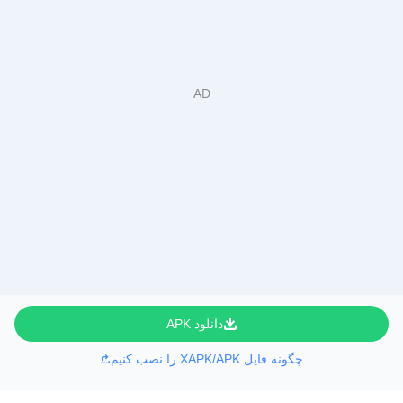
دانلود APK
چگونه فایل XAPK/APK را نصب کنیم