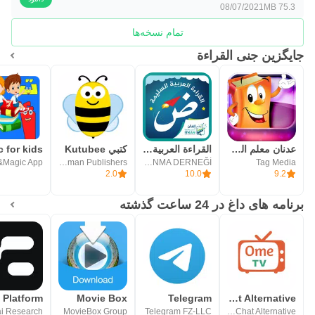
08/07/2021
75.3 MB
تمام نسخه‌ها
جایگزین جنى القراءة
عدنان معلم القرآن
القراءة العربية (الرشيدي)
كتبي Kutubee
&Magic App
Jabal Amman Publishers
ITKAN EĞİTİM VE KALKINMA DERNEĞİ
Tag Media
2.0
10.0
9.2
برنامه های داغ در 24 ساعت گذشته
Movie Box
Telegram
OmeTV – Video Chat Alternative
i Research
MovieBox Group
Telegram FZ-LLC
Video Chat Alternative