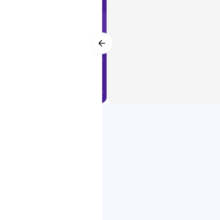
Mối quan hệ tốt đẹp giữa học sinh
Câu chuyện chứa đựng những hà
Các văn bản cung cấp các giải ph
tính đến tôn giáo và xã hội.
Tuân thủ chính sách gia đình:
Chúng tôi cam kết tuân thủ chính
bảo hiển thị nội dung phù hợp.
Dữ liệu cá nhân được bảo vệ theo
Quyền sở hữu:
Ứng dụng này hướng lưu lượng tr