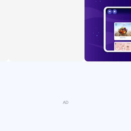
 và việc đọc bằng tiếng Ả Rập cũng như trong các thể loại văn
nh vi nào?
áp thích hợp cho một số vấn đề mà học sinh có thể gặp phải cũn
 sách gia đình của chúng tôi. Khi mở ứng dụng, người dùng sẽ
 các biện pháp thực hành tốt nhất về bảo mật và quyền riêng tư
uy cập đến ijana.com với sự cho phép rõ ràng của chủ sở hữu 