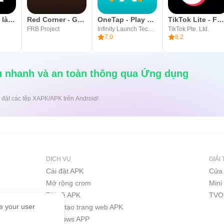
X (Trước đây là Twitter)
Red Corner - Game Space
OneTap - Play Cloud Games
TikTok Lite - Faster TikTo
FRB Project
Infinity Launch Technology Limited
TikTok Pte. Ltd.
7.0
8.2
nh và an toàn thông qua Ứng dụng
uột để cài đặt các tệp XAPK/APK trên Android!
DỊCH VỤ
GIẢI 
Cài đặt APK
Cửa 
Mở rộng crom
Min
Tải về APK
TVO
e your user
Trình tạo trang web APK
Windows APP