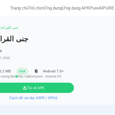
Trang chủ
Trò chơi
Ứng dụng
Ứng dụng APKPure
AIPURE
جنى القراءة
جنى القرا
a
7, 2026
0.2 MB
Android 7.0+
0
/
34
 lượng tệp
Bảo mật
Everyone
Android OS
Tải về APK
Cách để cài tệp XAPK / APK