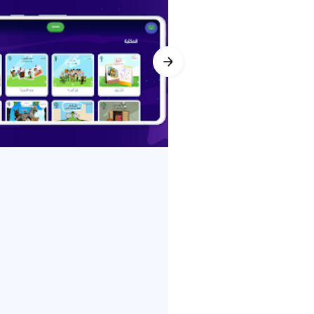
 học đa dạng và tương tác.
g như các giá trị và đạo đức có
 được yêu cầu chọn độ tuổi để đảm
.
trang web.