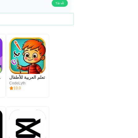
Tải về
تعلم العربية للأطفال
مدرسة ع
CodeLyth
10.0