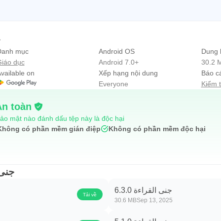
ج
Danh mục
Android OS
Dung 
iáo dục
Android 7.0+
30.2 
vailable on
Xếp hạng nội dung
Báo c
Everyone
Kiểm 
An toàn
ảo mật nào đánh dấu tệp này là độc hại
Không có phần mềm gián điệp
Không có phần mềm độc hại
جنى القرا
جنى القراءة 6.3.0
Tải về
30.6 MB
Sep 13, 2025