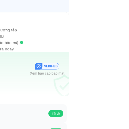
lượng tệp
MB
áo bảo mật
tra ngay
Xem báo cáo bảo mật
Tải về