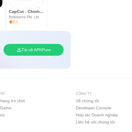
k
CapCut - Chỉnh sửa video
Bytedance Pte. Ltd.
8.2
Tải về APKPure
TRÍ
CÔNG TY
hàng trò chơi
Về chúng tôi
i Game
Developer Console
nic
Hợp tác Doanh nghiệp
Liên hệ với chúng tôi