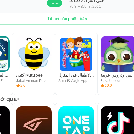
جنى القراءة 5.1.0
Tải về
75.3 MB
Jul 8, 2021
Tất cả các phiên bản
صافير: قصص ودروس عربية
روضة الاطفال في المنزل
كتبي Kutubee
القراءة العربية (الرشيدي)
ITKAN EĞİTİM VE KALKINMA DERNEĞİ
Jabal Amman Publishers
Smart&Magic App
3asafeer.com
2.0
10.0
iờ qua