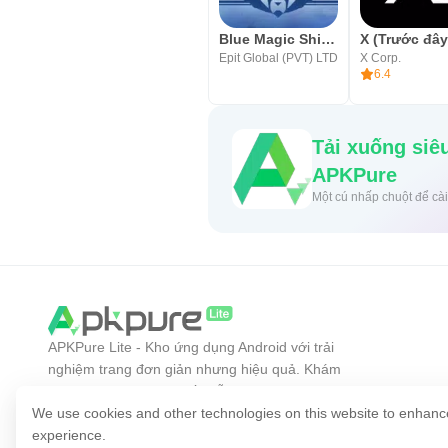
Blue Magic Shishabar
Epit Global (PVT) LTD
X Corp.
6.4
Tải xuống siêu nha
APKPure
Một cú nhấp ch
APKPure Lite - Kho ứng dụng Android với trải
nghiệm trang đơn giản nhưng hiệu quả. Khám
phá ứng dụng bạn muốn dễ dàng hơn, nhanh hơn
và an toàn hơn.
We use cookies and other technologies on this website to enhanc
experience.