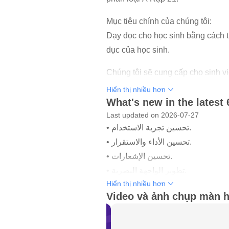
Mục tiêu chính của chúng tôi:
Dạy đọc cho học sinh bằng cách tí
dục của học sinh.
Chúng tôi sẽ cung cấp cho sinh v
Hiển thị nhiều hơn
Các văn bản dần dần giới thiệu k
What's new in the latest 
Những câu chuyện được ghi lại v
Last updated on 2026-07-27
Hoạt động giáo dục.
• تحسين تجربة الاستخدام.
Vẽ, hội họa và sáng tác nghệ thuậ
• تحسين الأداء والاستقرار.
Nguồn an toàn để nâng cao năng 
• تحسين الإشعارات.
Số và chữ cái.
• تطوير الواجهة البصرية.
Một nền tảng giáo dục an toàn ch
Hiển thị nhiều hơn
• إصلاحات وتحسينات عامة.
Chúng ta muốn nuôi dưỡng điều g
Video và ảnh chụp màn h
Giá trị giáo dục đích thực khi the