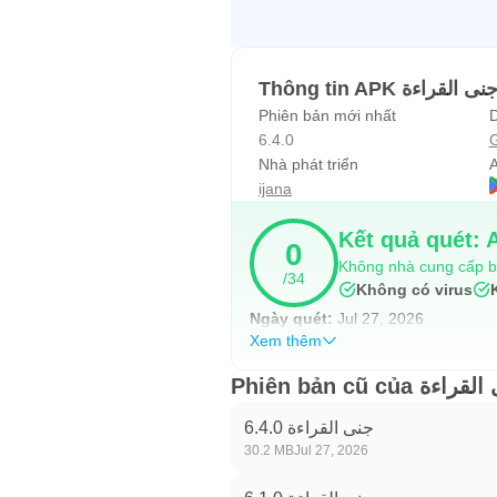
Thông tin APK نى القراءة
Phiên bản mới nhất
6.4.0
G
Nhà phát triển
A
ijana
Kết quả quét: 
0
Không nhà cung cấp b
/34
Không có virus
Ngày quét:
Jul 27, 2026
Xem thêm
Phiên bản cũ của ءة
جنى القراءة 6.4.0
30.2 MB
Jul 27, 2026