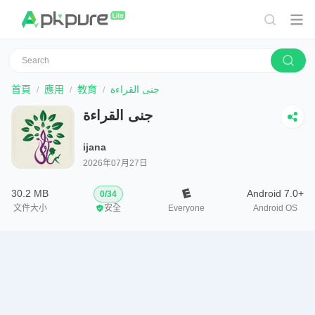
首頁
應用
教育
جنى القراءة
جنى القراءة
ijana
2026年07月27日
30.2 MB
Android 7.0+
0
/
34
文件大小
安全
Everyone
Android OS