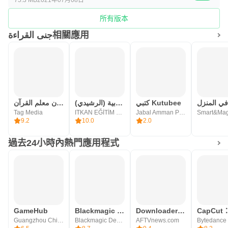
所有版本
جنى القراءة相關應用
كتبي Kutubee
القراءة العربية (الرشيدي)
عدنان معلم القرآن
Tag Media
ITKAN EĞİTİM VE KALKINMA DERNEĞİ
Jabal Amman Publishers
Smart&Mag
9.2
10.0
2.0
過去24小時內熱門應用程式
GameHub
Blackmagic Camera
Downloader by AFTVnews
Guangzhou Chicken Run Network Technology Co.,Ltd.
Blackmagic Design Inc.
AFTVnews.com