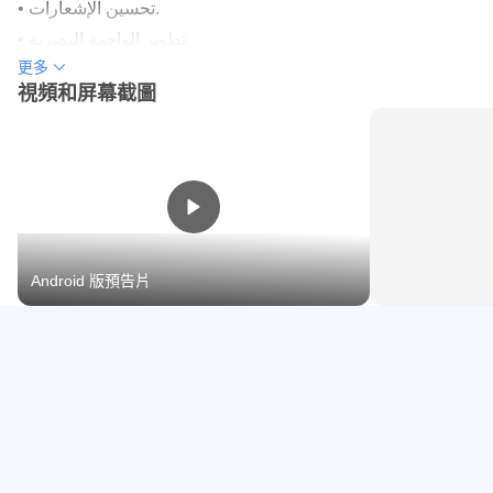
繪畫、繪畫和藝術創作。
• تحسين الإشعارات.
提高學生能力的安全泉源。
• تطوير الواجهة البصرية.
數字和字母。
更多
• إصلاحات وتحسينات عامة.
視頻和屏幕截圖
為您的學生提供安全的教育平台。
我們要培養學生什麼？
跟隨故事時具有真實的教育價值。
學生與阿拉伯語閱讀以及多種互動文學流派之間的美好關
係。
故事包含哪些行為？
Android 版預告片
這些文本為學生可能遇到的許多問題提供了適當的解決方
案，並考慮了宗教和社會的價值觀和道德。
家庭政策合規性：
我們致力於遵守我們的家庭政策。打開應用程式時，系統會
要求使用者選擇他們的年齡，以確保呈現適當的內容。
個人資料根據安全和隱私方面的最佳實踐進行保護。