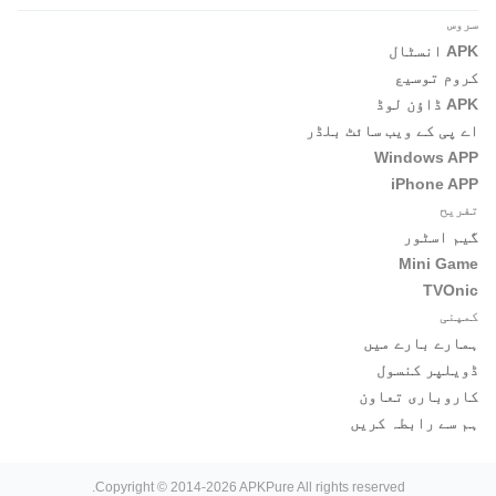
سروس
APK انسٹال
کروم توسیع
APK ڈاؤن لوڈ
اے پی کے ویب سائٹ بلڈر
Windows APP
iPhone APP
تفریح
گیم اسٹور
Mini Game
TVOnic
کمپنی
ہمارے بارے میں
ڈویلپر کنسول
کاروباری تعاون
ہم سے رابطہ کریں
Copyright © 2014-2026 APKPure All rights reserved.