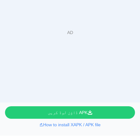
APK ڈاؤن لوڈ کریں
How to install XAPK / APK file