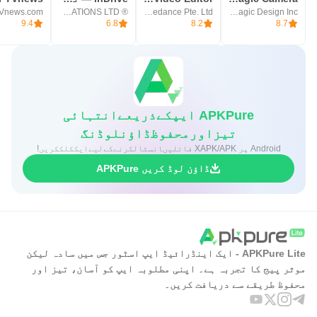
Vnews.com
® SUOL INNOVATIONS LTD
Bytedance Pte. Ltd.
Blackmagic Design Inc.
9.4
6.8
8.2
8.7
APKPure ایپکےذریعےانتہائی
تیزاورمحفوظڈاؤنلوڈنگ
Android پر XAPK/APK فائلیںانسٹالکرنےکےلیےایککلککریں!
ڈاؤن لوڈ کریں APKPure
APKPure Lite - ایک اینڈرائیڈ ایپ اسٹور جس میں سادہ لیکن
موثر پیج کا تجربہ ہے۔ اپنی مطلوبہ ایپ کو آسان، تیز اور
محفوظ طریقے سے دریافت کریں۔