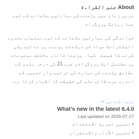
About جنى القراءة
عربی زبان میں پڑھنے کی مہارتیں سکھانے کے لیے
جنا ریڈنگ پروگرام
خواندگی کی مہارتیں سکھانے کے لیے دستیاب محدود
الیکٹرانک مواد کو دیکھتے ہوئے، ہم نے تبدیلی
کرنے کا فیصلہ کیا۔ پڑھنا جانا، مختلف موضوعات
پر مشتمل ایک پروگرام، عرب 21 کی درجہ بندی کے
مطابق پڑھنے کی مہارت کی ترتیب وار تعمیر کے
اندر، عرب طالب علم کی حقیقت کا اظہار کرتا ہے۔
ہمارا بنیادی مقصد:
مزید دکھائیں
طلباء کو ہر طالب علم کے انفرادی اختلافات کو ایک
What's new in the latest 6.4.0
پرلطف انداز میں ذہن میں رکھ کر پڑھانا سکھانا جو
Last updated on 2026-07-27
طالب علم کی نفسیاتی اور تعلیمی ضروریات کو
• تحسين تجربة الاستخدام.
مدنظر رکھتا ہے۔
• تحسين الأداء والاستقرار.