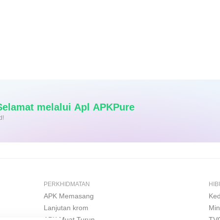
as dan Selamat melalui Apl APKPure
d!
PERKHIDMATAN
HI
APK Memasang
Ked
Lanjutan krom
Min
APK Muat Turun
TV