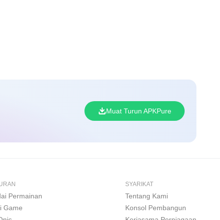
Muat Turun APKPure
BURAN
SYARIKAT
ai Permainan
Tentang Kami
i Game
Konsol Pembangun
Onic
Kerjasama Perniagaan