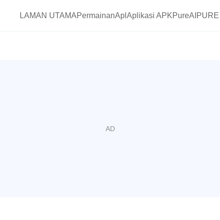
LAMAN UTAMA
Permainan
Apl
Aplikasi APKPure
AIPURE