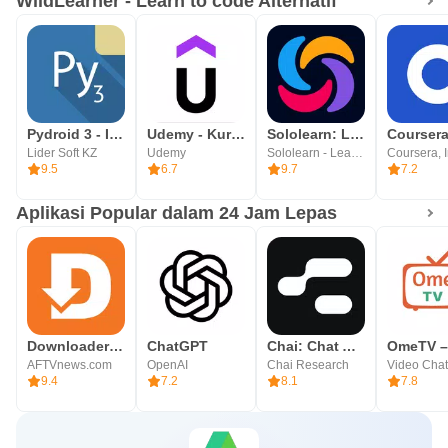
WildLearner - Learn to code Alternatif
Pydroid 3 - IDE for Python 3
Udemy - Kursus Online
Sololearn: Learn to code
Lider Soft KZ
Udemy
Sololearn - Learn to Code
Coursera, I
9.5
6.7
9.7
7.2
Aplikasi Popular dalam 24 Jam Lepas
Downloader by AFTVnews
ChatGPT
Chai: Chat AI Platform
AFTVnews.com
OpenAI
Chai Research
9.4
7.2
8.1
7.8