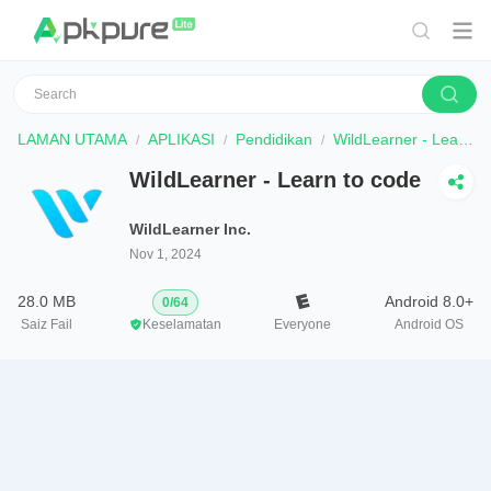
LAMAN UTAMA
APLIKASI
Pendidikan
WildLearner - Learn to code
WildLearner - Learn to code
WildLearner Inc.
Nov 1, 2024
28.0 MB
Android 8.0+
0
/
64
Saiz Fail
Keselamatan
Everyone
Android OS