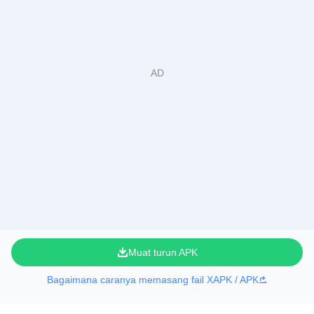
Muat turun APK
Bagaimana caranya memasang fail XAPK / APK