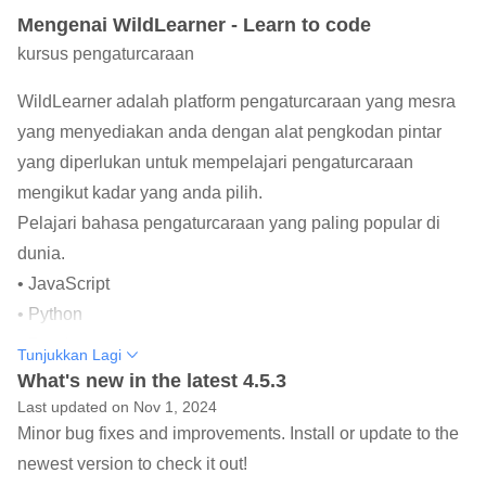
Mengenai WildLearner - Learn to code
kursus pengaturcaraan
WildLearner adalah platform pengaturcaraan yang mesra
yang menyediakan anda dengan alat pengkodan pintar
yang diperlukan untuk mempelajari pengaturcaraan
mengikut kadar yang anda pilih.
Pelajari bahasa pengaturcaraan yang paling popular di
dunia.
• JavaScript
• Python
• Pergi
Tunjukkan Lagi
• C ++
What's new in the latest 4.5.3
• HTML
Last updated on Nov 1, 2024
Minor bug fixes and improvements. Install or update to the
• CSS
newest version to check it out!
• Pantas