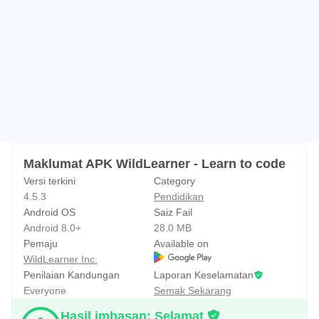
kami sedang membina profil lengkap untuk anda di latar
belakang. Apabila anda sudah bersedia untuk disewa
untuk pekerjaan pertama anda, algoritma AI canggih kami
akan memadankan anda dengan peluang yang relevan!
Maklumat APK WildLearner - Learn to code
Versi terkini
Category
4.5.3
Pendidikan
Android OS
Saiz Fail
Android 8.0+
28.0 MB
Pemaju
Available on
WildLearner Inc.
Penilaian Kandungan
Laporan Keselamatan
Everyone
Semak Sekarang
Hasil imbasan: Selamat