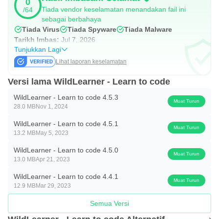
0
Tiada vendor keselamatan menandakan fail ini
/64
sebagai berbahaya
Tiada Virus
Tiada Spyware
Tiada Malware
Tarikh Imbas:
Jul 7, 2026
Tunjukkan Lagi
Lihat laporan keselamatan
Versi lama WildLearner - Learn to code
WildLearner - Learn to code 4.5.3
Muat Turun
28.0 MB
Nov 1, 2024
WildLearner - Learn to code 4.5.1
Muat Turun
13.2 MB
May 5, 2023
WildLearner - Learn to code 4.5.0
Muat Turun
13.0 MB
Apr 21, 2023
WildLearner - Learn to code 4.4.1
Muat Turun
12.9 MB
Mar 29, 2023
Semua Versi