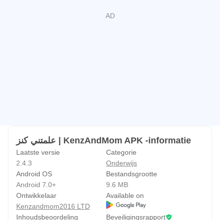
علمتني كنز | KenzAndMom APK -informatie
Laatste versie
Categorie
2.4.3
Onderwijs
Android OS
Bestandsgrootte
Android 7.0+
9.6 MB
Ontwikkelaar
Available on
Kenzandmom2016 LTD
Inhoudsbeoordeling
Beveiligingsrapport