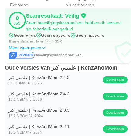
Everyone
Nu controleren
Scanresultaat: Veilig
0
Geen beveiligingsleveranciers hebben dit bestand
/65
als schadelijk aangeduid
Geen virus
Geen spyware
Geen malware
Scan datum:
Mar 10, 2026
Meer weergeven
Beveiligingsrapport bekijken
Oude versies van علمتني كنز | KenzAndMom
علمتني كنز | KenzAndMom 2.4.3
Downloaden
9.6 MB
Mar 10, 2026
علمتني كنز | KenzAndMom 2.4.2
Downloaden
17.1 MB
Mar 5, 2026
علمتني كنز | KenzAndMom 2.3.3
Downloaden
16.2 MB
Oct 22, 2024
علمتني كنز | KenzAndMom 2.2.1
Downloaden
10.8 MB
Mar 7, 2024