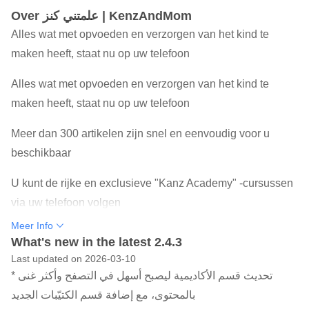
Over علمتني كنز | KenzAndMom
Alles wat met opvoeden en verzorgen van het kind te
maken heeft, staat nu op uw telefoon
Alles wat met opvoeden en verzorgen van het kind te
maken heeft, staat nu op uw telefoon
Meer dan 300 artikelen zijn snel en eenvoudig voor u
beschikbaar
U kunt de rijke en exclusieve "Kanz Academy" -cursussen
via uw telefoon volgen
Meer Info
Dagelijkse tips en ideeën van Ghazal om u te motiveren,
What's new in the latest 2.4.3
aan te moedigen en te inspireren
Last updated on 2026-03-10
* تحديث قسم الأكاديمية ليصبح أسهل في التصفح وأكثر غنى
Wees als eerste op de hoogte van nieuwe inhoud op de
بالمحتوى، مع إضافة قسم الكتيّبات الجديد
platforms Taught Me Treasure