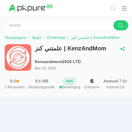
Startpagina
Apps
Onderwijs
علمتني كنز | KenzAndMom
علمتني كنز | KenzAndMom
Kenzandmom2016 LTD
Mar 10, 2026
8.0
9.6 MB
Android 7.0+
0
/
65
2
Recensies
Bestandsgrootte
Beveiliging
Everyone
Android OS