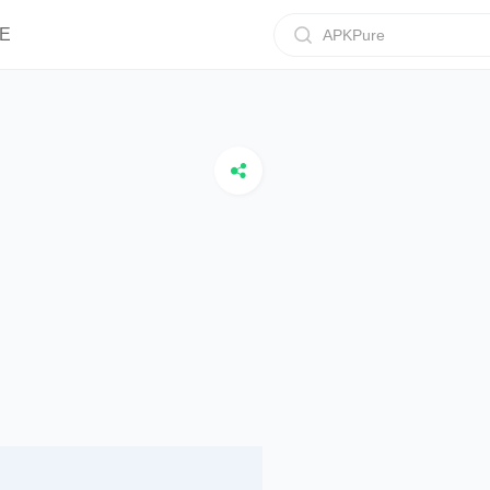
E
APKPure