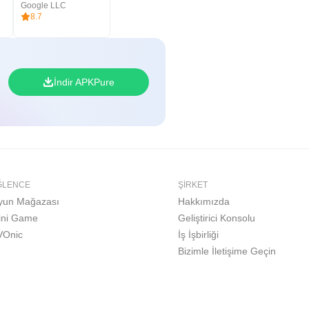
anlığı
Google LLC
8.7
İndir APKPure
ĞLENCE
ŞIRKET
yun Mağazası
Hakkımızda
ini Game
Geliştirici Konsolu
VOnic
İş İşbirliği
Bizimle İletişime Geçin