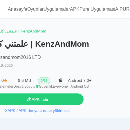
Anasayfa
Oyunlar
Uygulamalar
APKPure Uygulaması
AIPUR
علمتني كنز | KenzAndMom
علمتني كنز | KenzAndMom
nzandmom2016 LTD
10, 2026
.0
9.6 MB
Android 7.0+
0
/
65
elemeler
Dosya Boyutu
Güvenlik
Everyone
Android OS
APK indir
XAPK / APK dosyası nasıl yüklenir