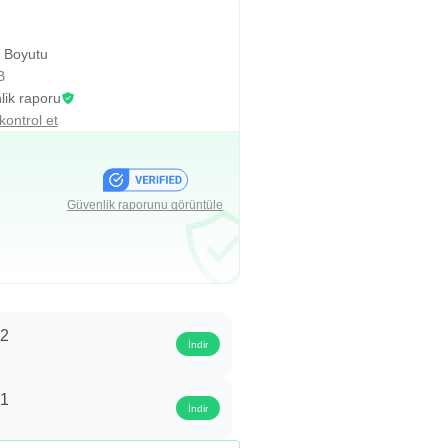
 Boyutu
B
ik raporu
kontrol et
Güvenlik raporunu görüntüle
.2
İndir
.1
İndir