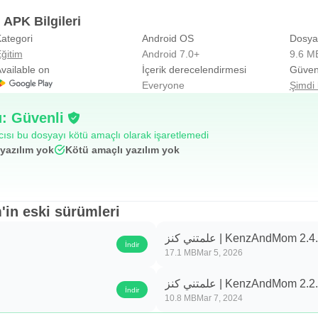
dMom APK Bilgileri
ategori
Android OS
Dosya
ğitim
Android 7.0+
9.6 M
vailable on
İçerik derecelendirmesi
Güvenl
Everyone
Şimdi 
: Güvenli
ıcısı bu dosyayı kötü amaçlı olarak işaretlemedi
yazılım yok
Kötü amaçlı yazılım yok
dMom'in eski sürümleri
علمتني كنز | KenzAndMom 2.4
İndir
17.1 MB
Mar 5, 2026
علمتني كنز | KenzAndMom 2.2
İndir
10.8 MB
Mar 7, 2024