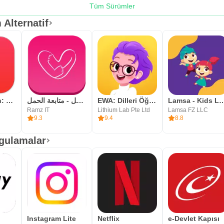
Tüm Sürümler
Mom Alternatif
Hello English: Learn English
حاسبة الحمل - متابعة الحمل
EWA: Dilleri Öğren
Lamsa - Kids Lear
Ramz IT
Lithium Lab Pte Ltd
Lamsa FZ LLC
9.3
9.4
8.8
ygulamalar
Instagram Lite
Netflix
e-Devlet Kapısı