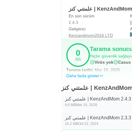
علمتني كنز | KenzAn
En son sürüm
K
2.4.3
E
Geliştirici
A
Kenzandmom2016 LTD
Tarama sonucu
0
Hiçbir güvenlik sağlay
/65
Virüs yok
Casus 
Tarama tarihi:
Mar 10, 2026
Daha fazla göster
علمتني كنز | KenzAn
علمتني كنز | KenzAndMom 2.4.3
9.6 MB
Mar 10, 2026
علمتني كنز | KenzAndMom 2.3.3
16.2 MB
Oct 22, 2024