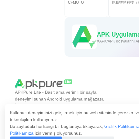
CFMOTO
APK Uygulamas
XAPK/APK dosyalarını And
APKPure Lite - Basit ama verimli bir sayfa
deneyimi sunan Android uygulama mağazası.
İstediğiniz uygulamayı daha kolay, daha hızlı ve
daha güvenli keşfedin.
Kullanıcı deneyiminizi geliştirmek için bu web sitesinde çerezleri v
teknolojileri kullanıyoruz.
Bu sayfadaki herhangi bir bağlantıya tıklayarak,
Gizlilik Politikamı
Politikamıza
izin vermiş oluyorsunuz.