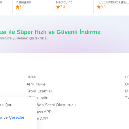
物联智慧科技（深圳）有限公司
Instagram
Netflix, Inc.
T.C. Cumhurbaşkanlığı Siber Güvenlik Başk
6.8
7.3
8.0
ı ile Süper Hızlı ve Güvenli İndirme
roid'e yüklemek için tek tıkla!
HIZMET
E
APK Yükle
O
Krom uzantısı
M
APK'yı İndir
T
e diğer
APK Web Sitesi Oluşturucu
Windows APP
za
ve
Çerezler
iPhone APP