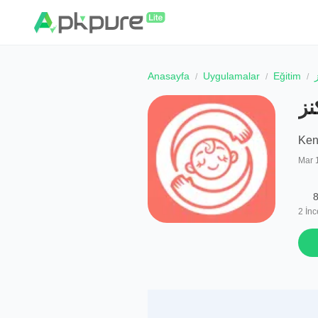
Anasayfa
Uygulamalar
Eğitim
Ke
Mar 
8
2
İnc