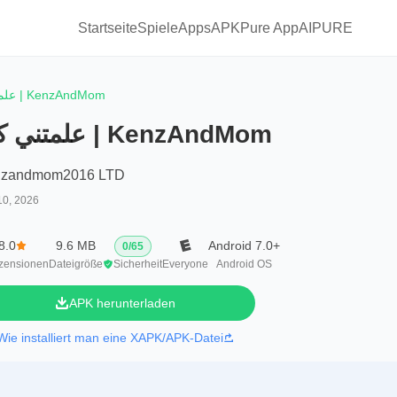
Startseite
Spiele
Apps
APKPure App
AIPURE
علمتني كنز | KenzAndMom
علمتني كنز | KenzAndMom
nzandmom2016 LTD
10, 2026
8.0
9.6 MB
Android 7.0+
0
/
65
zensionen
Dateigröße
Sicherheit
Everyone
Android OS
APK herunterladen
Wie installiert man eine XAPK/APK-Datei