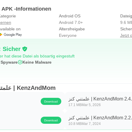
ndMom APK -Informationen
ategorie
Android OS
Datei
ernen
Android 7.0+
9.6 M
vailable on
Altersfreigabe
Sicher
Everyone
Jetzt 
 Sicher
r hat diese Datei als bösartig eingestuft
 Spyware
Keine Malware
Alte Versionen von علمتني كنز | KenzAndMom
علمتني كنز | KenzAndMom 2.4
Download
17.1 MB
Mar 5, 2026
علمتني كنز | KenzAndMom 2.2
Download
10.8 MB
Mar 7, 2024