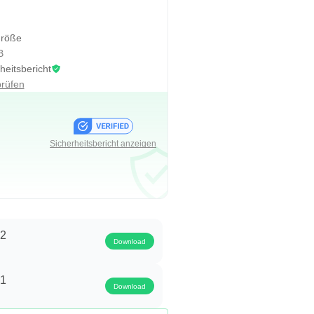
größe
B
heitsbericht
prüfen
Sicherheitsbericht anzeigen
.2
Download
.1
Download