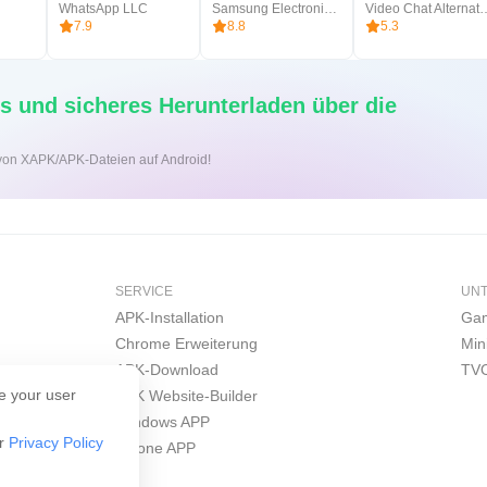
WhatsApp LLC
Samsung Electronics Co., Ltd.
Video Chat A
7.9
8.8
5.3
s und sicheres Herunterladen über die
on von XAPK/APK-Dateien auf Android!
SERVICE
UN
APK-Installation
Gam
Chrome Erweiterung
Min
APK-Download
TVO
e your user
APK Website-Builder
Windows APP
ur
Privacy Policy
iPhone APP