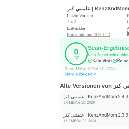
علمتني كنز | KenzA
Letzte Version
K
2.4.3
L
Entwickler
A
Kenzandmom2016 LTD
Scan-Ergebnis:
0
Kein Sicherheitsanbiete
/65
Kein Virus
Keine
Scan-Datum:
Mar 10, 2026
Mehr anzeigen
علمتني كنز | KenzAndMom 2.4.3
9.6 MB
Mar 10, 2026
علمتني كنز | KenzAndMom 2.3.3
16.2 MB
Oct 22, 2024