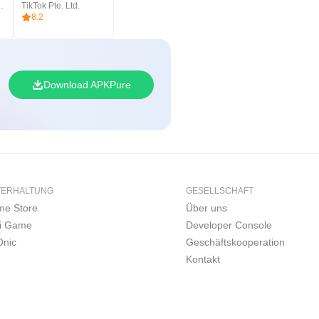
lternative
TikTok Pte. Ltd.
8.2
Download APKPure
TERHALTUNG
GESELLSCHAFT
e Store
Über uns
i Game
Developer Console
nic
Geschäftskooperation
Kontakt