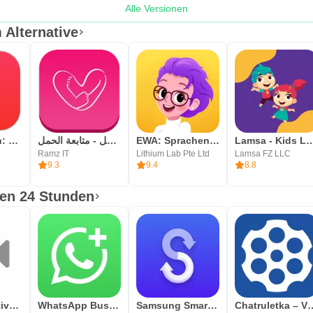
Alle Versionen
dMom Alternative
Hello English: Learn English
حاسبة الحمل - متابعة الحمل
EWA: Sprachen lernen
Lamsa - Kids Lear
Ramz IT
Lithium Lab Pte Ltd
Lamsa FZ LLC
9.3
9.4
8.8
ten 24 Stunden
Chat Alternative — android app
WhatsApp Business
Samsung Smart Switch Mobile
Chatruletka –