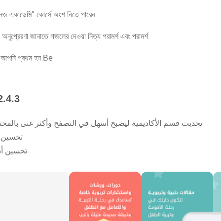
নজ একাডেমি" কোর্সে অংশ নিতে পারেন
নুপ্রেরণা জানাতে গজলের দেওয়া নিত্য পরামর্শ এবং পরামর্শ
র্কে আপনি প্রথম হন Be
ফোনের জন্য উপযুক্ত (নাইট রিডিং, ফন্টের আকার নিয়ন্ত্রণ, বিশেষ বিজ্ঞপ্তি)
2.4.3
শেষ কিছু সম্পর্কে সর্বদা অবহিত থাকার জন্য বিজ্ঞপ্তি বোতামটি চালু করুন
تحديث قسم الأكاديمية ليصبح أسهل في التصفح وأكثر غنى بالمحتوى
تحسين ت
تحسين أدا