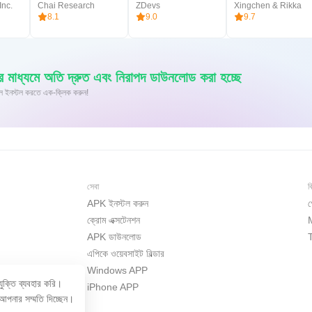
Inc.
Chai Research
ZDevs
Xingchen & Rikka
8.1
9.0
9.7
াধ্যমে অতি দ্রুত এবং নিরাপদ ডাউনলোড করা হচ্ছে
id-এ XAPK/APK ফাইল ইনস্টল করতে এক-ক্লিক করুন!
সেবা
ব
APK ইনস্টল করুন
গ
ক্রোম এক্সটেনশন
APK ডাউনলোড
এপিকে ওয়েবসাইট বিল্ডার
Windows APP
ুক্তি ব্যবহার করি।
iPhone APP
আপনার সম্মতি দিচ্ছেন।