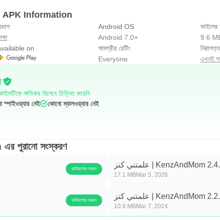
ndMom APK Information
িভাগ
Android OS
ফাইলের
ক্ষা
Android 7.0+
9.6 M
vailable on
সামগ্রীর রেটিং
নিরাপত্ত
Everyone
এখনই পরী
দ
াইলটিকে ক্ষতিকর হিসেবে চিহ্নিত করেনি
 স্পাইওয়্যার নেই
কোনো ম্যালওয়্যার নেই
om এর পুরানো সংস্করণ
علمتني كنز | KenzAndMom 2.4
ডাউনলোড করুন
17.1 MB
Mar 5, 2026
علمتني كنز | KenzAndMom 2.2
ডাউনলোড করুন
10.8 MB
Mar 7, 2024