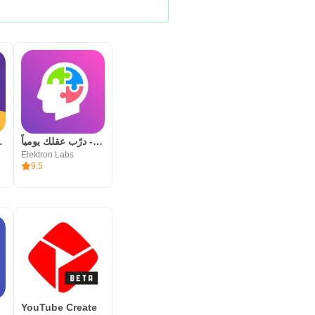
ning App
شعلة - درّب عقلك يومياً
Elektron Labs
9.5
YouTube Create