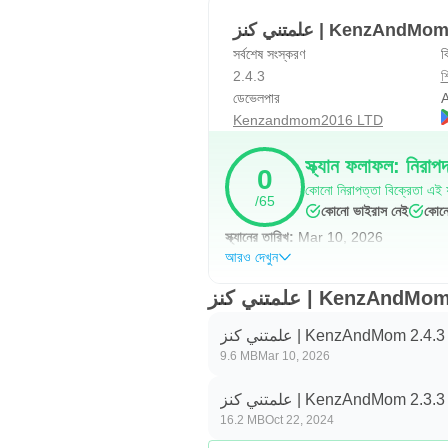
علمتني كنز | KenzA
সর্বশেষ সংস্করণ
ব
2.4.3
শি
ডেভেলপার
A
Kenzandmom2016 LTD
স্ক্যান ফলাফল: নিরাপ
0
কোনো নিরাপত্তা বিক্রেতা এই ফ
/65
কোনো ভাইরাস নেই
কোনো
স্ক্যানের তারিখ:
Mar 10, 2026
আরও দেখুন
علمتني كنز | KenzAndM
علمتني كنز | KenzAndMom 2.4.3
9.6 MB
Mar 10, 2026
علمتني كنز | KenzAndMom 2.3.3
16.2 MB
Oct 22, 2024