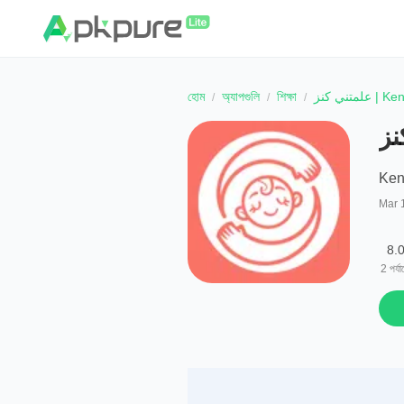
হোম
অ্যাপগুলি
শিক্ষা
متني كنز
Ke
Mar 
8.
2
পর্য