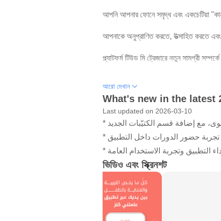
আপনি আপনার ফোনে সমৃদ্ধ এবং একচেটিয়া "কা
আপনাকে অনুপ্রাণিত করতে, উত্সাহিত করতে এবং অ
প্ল্যাটফর্ম টিউড মি ট্রেজারে নতুন সামগ্রী সম্প
- মার্ক মি কেন্জ অ্যাপ্লিকেশন - আপনার মোবাইল 
আরো দেখান
What's new in the latest 
আপনার এবং আপনার সন্তানের আগ্রহী, নতুন এবং বি
Last updated on 2026-03-10
* ، مع إضافة قسم الكتيّبات الجديد
* جربة حضور الدورات داخل التطبيق
* ء التطبيق وتجربة الاستخدام العامة
ভিডিও এবং স্ক্রিনশট