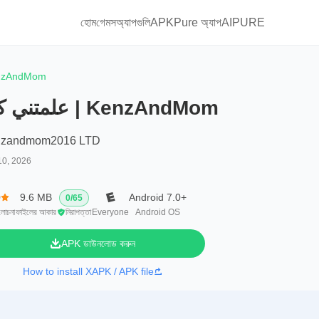
হোম
গেমস
অ্যাপগুলি
APKPure অ্যাপ
AIPURE
عل | KenzAndMom
علمتني كنز | KenzAndMom
nzandmom2016 LTD
10, 2026
0
9.6 MB
Android 7.0+
0
/
65
ালোচনা
ফাইলের আকার
নিরাপত্তা
Everyone
Android OS
APK ডাউনলোড করুন
How to install XAPK / APK file