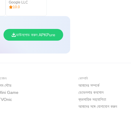
Google LLC
10.0
ডাউনলোড করুন APKPure
িনোদন
কোম্পানি
েম স্টোর
আমাদের সম্পর্কে
Mini Game
ডেভেলপার কনসোল
TVOnic
ব্যবসায়িক সহযোগিতা
আমাদের সঙ্গে যোগাযোগ করুন