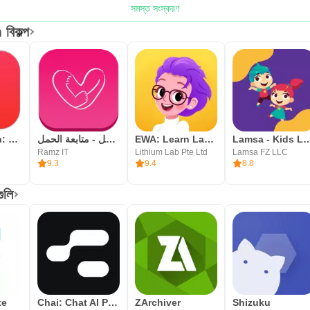
সমস্ত সংস্করণ
 বিকল্প
Hello English: Learn English
حاسبة الحمل - متابعة الحمل
EWA: Learn Languages
Lamsa - Kids Lear
Ramz IT
Lithium Lab Pte Ltd
Lamsa FZ LLC
9.3
9.4
8.8
গুলি
te
Chai: Chat AI Platform
ZArchiver
Shizuku