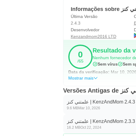
Última Versão
C
2.4.3
Desenvolvedor
D
Kenzandmom2016 LTD
Resultado da v
0
Nenhum fornecedor de
/65
Sem vírus
Sem s
Data da verificação:
Mar 10, 202
Mostrar mais
علمتني كنز | KenzAndMom 2.4.3
9.6 MB
Mar 10, 2026
علمتني كنز | KenzAndMom 2.3.3
16.2 MB
Oct 22, 2024