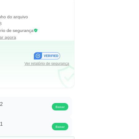
ho do arquivo
B
rio de segurança
car agora
Ver relatório de segurança
.2
Baixar
.1
Baixar