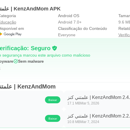
Informações sobre علمتني كنز | KenzAndMom APK
ategoria
Android OS
Taman
Educação
Android 7.0+
9.6 M
isponível em
Classificação do Conteúdo
Relató
Everyone
Verifi
erificação: Seguro
 segurança marcou este arquivo como malicioso
pyware
Sem malware
6
Versões Antigas de علمتني كنز | KenzAndMom
علمتني كنز | KenzAndMom 2.4
Baixar
17.1 MB
Mar 5, 2026
علمتني كنز | KenzAndMom 2.2
Baixar
10.8 MB
Mar 7, 2024