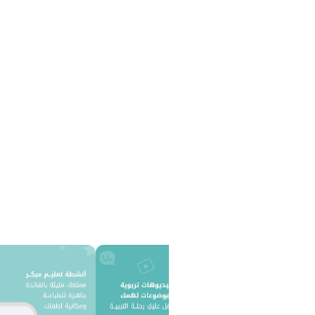
manho da fonte, notificações
pecial, que interessa a você e seu