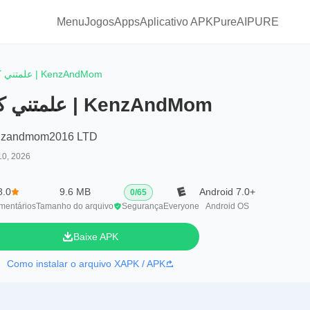
Menu
Jogos
Apps
Aplicativo APKPure
AIPURE
علمتني كنز | KenzAndMom
علمتني كنز | KenzAndMom
nzandmom2016 LTD
10, 2026
8.0
9.6 MB
Android 7.0+
0
/
65
mentários
Tamanho do arquivo
Segurança
Everyone
Android OS
Baixe APK
Como instalar o arquivo XAPK / APK