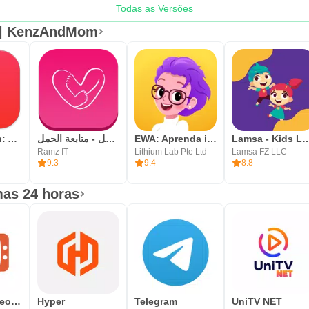
Todas as Versões
ternativa de علمتني كنز | KenzAndMom
Hello English: Aprenda Inglês
حاسبة الحمل - متابعة الحمل
EWA: Aprenda idiomas
Lamsa - Kids Lear
Ramz IT
Lithium Lab Pte Ltd
Lamsa FZ LLC
9.3
9.4
8.8
mas 24 horas
OmeTV – Video Chat Alternative
Hyper
Telegram
UniTV NET