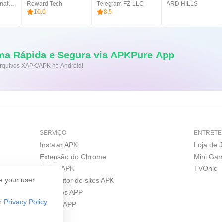
Video Chat Alternative
Reward Tech
Telegram FZ-LLC
ARD HILLS
10.0
8.5
ma Rápida e Segura via APKPure App
 arquivos XAPK/APK no Android!
SERVIÇO
ENTRETE
Instalar APK
Loja de 
Extensão do Chrome
Mini Ga
Baixar APK
TVOnic
e your user
Construtor de sites APK
Windows APP
ur
Privacy Policy
iPhone APP