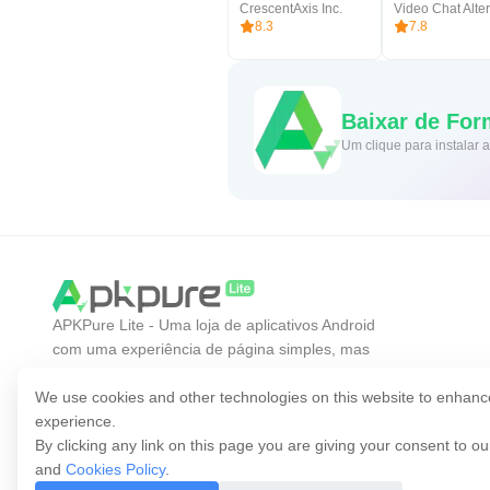
CrescentAxis Inc.
8.3
7.8
Baixar de For
Um clique para instalar
APKPure Lite - Uma loja de aplicativos Android
com uma experiência de página simples, mas
eficiente. Descubra o aplicativo que você quer de
forma mais fácil, rápida e segura.
We use cookies and other technologies on this website to enhanc
experience.
By clicking any link on this page you are giving your consent to o
and
Cookies Policy
.