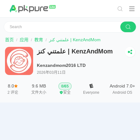
首页
应用
教育
علمتني كنز | KenzAndMom
علمتني كنز | KenzAndMom
Kenzandmom2016 LTD
2026年03月11日
8.0
9.6 MB
Android 7.0+
0
/
65
2
评论
文件大小
安全
Everyone
Android OS