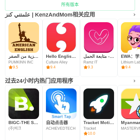
所有版本
علمتني كنز | KenzAndMom相关应用
تعلم اللغة الانجليزية من الصفر
Hello English: Learn English
حاسبة الحمل - متابعة الحمل
PUMKINN INC
Culture Alley
Ramz IT
9.5
9.4
9.3
9.4
过去24小时内热门应用程序
BIGC-THE SHOW Vote & Bias Live
自动点击器
Tracket Motion：视频编辑器
(주)빅크
ACHIEVEDTECH
Tracket
MASTERV
10.0