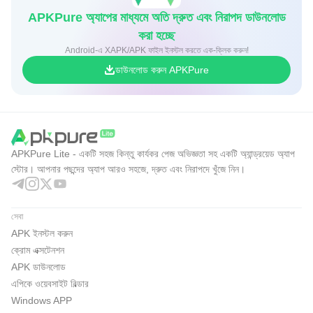
APKPure অ্যাপের মাধ্যমে অতি দ্রুত এবং নিরাপদ ডাউনলোড
করা হচ্ছে
Android-এ XAPK/APK ফাইল ইনস্টল করতে এক-ক্লিক করুন!
ডাউনলোড করুন APKPure
APKPure Lite - একটি সহজ কিন্তু কার্যকর পেজ অভিজ্ঞতা সহ একটি অ্যান্ড্রয়েড অ্যাপ
স্টোর। আপনার পছন্দের অ্যাপ আরও সহজে, দ্রুত এবং নিরাপদে খুঁজে নিন।
সেবা
APK ইনস্টল করুন
ক্রোম এক্সটেনশন
APK ডাউনলোড
এপিকে ওয়েবসাইট বিল্ডার
Windows APP