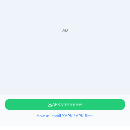
APK ডাউনলোড করুন
How to install XAPK / APK file