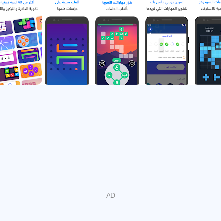
শোলাহ হল নেতৃস্থানীয় আরবি মস্তিষ্ক প্রশিক্ষক যা আপনাকে আপনার স্মৃতিশক্তি,
মনোযোগ এবং সমস্যা সমাধানের দক্ষতা প্রশিক্ষণে সহায়তা করে। এটি আপনাকে
বিনোদনমূলক জ্ঞানীয় গেমগুলির প্রতিদিনের ওয়ার্কআউট প্রদান করে। শোলাহ পাঁচটি
প্রধান জ্ঞানীয় ক্ষেত্র কভার করে 40টিরও বেশি শিক্ষামূলক গেম অন্তর্ভুক্ত করে।
আপনার মস্তিষ্কের কর্মক্ষমতা জানুন এবং এখন অন্যদের সাথে তুলনা করুন!