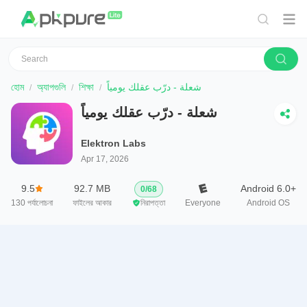
হোম
অ্যাপগুলি
শিক্ষা
شعلة - درّب عقلك يومياً
شعلة - درّب عقلك يومياً
Elektron Labs
Apr 17, 2026
9.5
92.7 MB
Android 6.0+
0
/
68
130
পর্যালোচনা
ফাইলের আকার
নিরাপত্তা
Everyone
Android OS