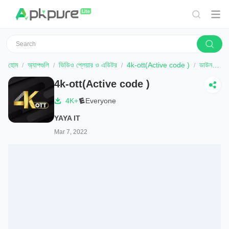
হোম
অ্যাপগুলি
ভিডিও প্লেয়ার ও এডিটর
4k-ott(Active code )
ডাউনলোড করুন
4k-ott(Active code )
4K+
Everyone
YAYA IT
Mar 7, 2022