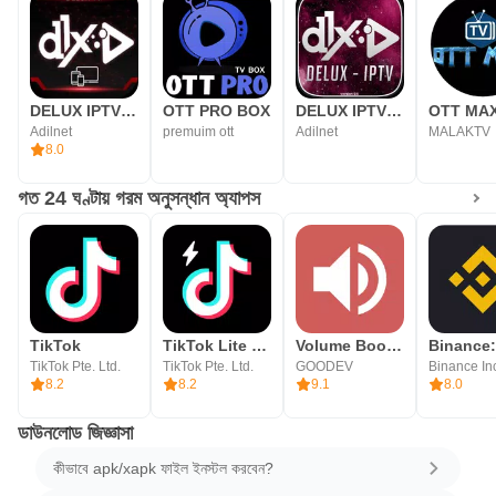
DELUX IPTV PLAYER
OTT PRO BOX
DELUX IPTV PRO V2
OTT MA
Adilnet
premuim ott
Adilnet
MALAKTV
8.0
গত 24 ঘণ্টায় গরম অনুসন্ধান অ্যাপস
TikTok
TikTok Lite - Faster TikTok
Volume Booster GOODEV
TikTok Pte. Ltd.
TikTok Pte. Ltd.
GOODEV
Binance In
8.2
8.2
9.1
8.0
ডাউনলোড জিজ্ঞাসা
কীভাবে apk/xapk ফাইল ইনস্টল করবেন?