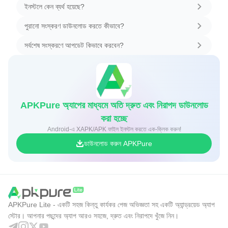
ইনস্টলে কেন ব্যর্থ হয়েছে?
পুরানো সংস্করণ ডাউনলোড করতে কীভাবে?
সর্বশেষ সংস্করণে আপডেট কিভাবে করবেন?
APKPure অ্যাপের মাধ্যমে অতি দ্রুত এবং নিরাপদ ডাউনলোড
করা হচ্ছে
Android-এ XAPK/APK ফাইল ইনস্টল করতে এক-ক্লিক করুন!
ডাউনলোড করুন APKPure
APKPure Lite - একটি সহজ কিন্তু কার্যকর পেজ অভিজ্ঞতা সহ একটি অ্যান্ড্রয়েড অ্যাপ
স্টোর। আপনার পছন্দের অ্যাপ আরও সহজে, দ্রুত এবং নিরাপদে খুঁজে নিন।