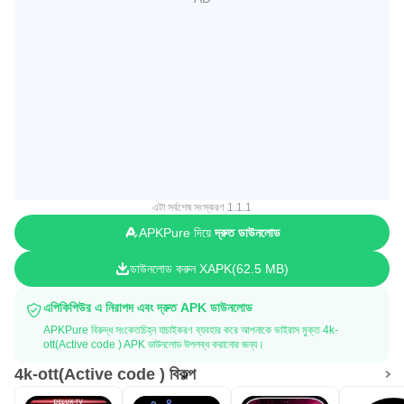
এটা সর্বশেষ সংস্করণ 1.1.1
APKPure দিয়ে
দ্রুত ডাউনলোড
ডাউনলোড করুন XAPK
62.5 MB
এপিকিপিউর এ নিরাপদ এবং দ্রুত APK ডাউনলোড
APKPure বিরুদ্ধ সংকেতচিহ্ন যাচাইকরণ ব্যবহার করে আপনাকে ভাইরাস মুক্ত 4k-
ott(Active code ) APK ডাউনলোড উপলব্ধ করানোর জন্য।
4k-ott(Active code ) বিকল্প