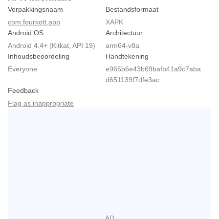
Verpakkingsnaam
Bestandsformaat
com.fourkott.app
XAPK
Android OS
Architectuur
Android 4.4+ (Kitkat, API 19)
arm64-v8a
Inhoudsbeoordeling
Handtekening
Everyone
e965b6e43b69bafb41a9c7aba
d651139f7dfe3ac
Feedback
Flag as inappropriate