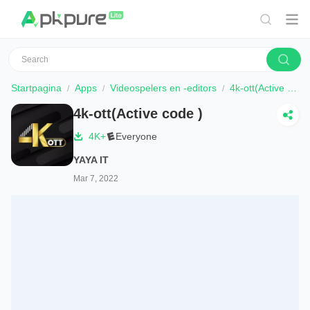
Startpagina
Apps
Videospelers en -editors
4k-ott(Active code )
4k-ott(Active code )
4K+
Everyone
YAYA IT
Mar 7, 2022