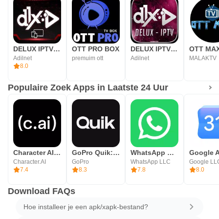
DELUX IPTV PLAYER
OTT PRO BOX
DELUX IPTV PRO V2
OTT MA
Adilnet
premuim ott
Adilnet
MALAKTV
8.0
Populaire Zoek Apps in Laatste 24 Uur
Character AI: Chat, Talk, Text
GoPro Quik: Video Editor
WhatsApp Messenger
Character.AI
GoPro
WhatsApp LLC
Google LL
7.4
8.3
7.8
8.0
Download FAQs
Hoe installeer je een apk/xapk-bestand?