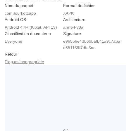
Nom du paquet
Format de fichier
com.fourkott.app
XAPK
Android OS
Architecture
Android 4.4+ (Kitkat, API 19)
arm64-v8a
Classification du contenu
Signature
Everyone
e965b6e43b69bafb41a9c7aba
d651139f7dfe3ac
Retour
Flag as inappropriate