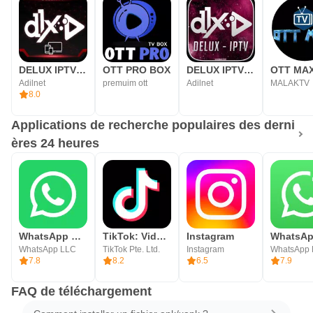
DELUX IPTV PLAYER
OTT PRO BOX
DELUX IPTV PRO V2
OTT MA
Adilnet
premuim ott
Adilnet
MALAKTV
8.0
Applications de recherche populaires des derni
ères 24 heures
WhatsApp Messenger
TikTok: Vidéos, LIVE, Musique
Instagram
WhatsApp LLC
TikTok Pte. Ltd.
Instagram
WhatsApp
7.8
8.2
6.5
7.9
FAQ de téléchargement