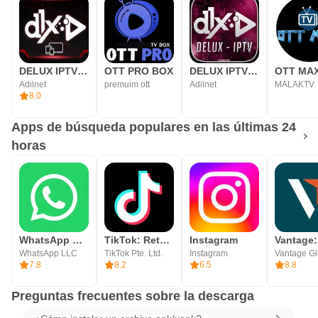
DELUX IPTV PLAYER
OTT PRO BOX
DELUX IPTV PRO V2
OTT MA
Adilnet
premuim ott
Adilnet
MALAKTV
8.0
Apps de búsqueda populares en las últimas 24
horas
WhatsApp Messenger
TikTok: Retos, Vídeos & Música
Instagram
WhatsApp LLC
TikTok Pte. Ltd.
Instagram
7.8
8.2
6.5
8.8
Preguntas frecuentes sobre la descarga