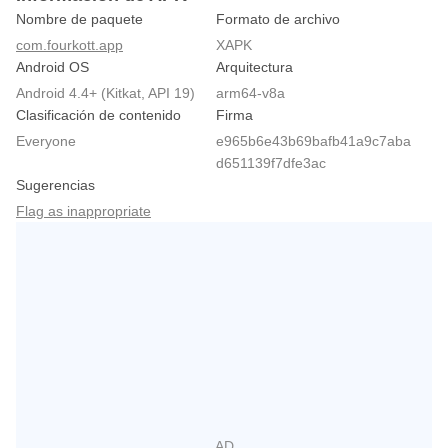
Nombre de paquete
Formato de archivo
com.fourkott.app
XAPK
Android OS
Arquitectura
Android 4.4+ (Kitkat, API 19)
arm64-v8a
Clasificación de contenido
Firma
Everyone
e965b6e43b69bafb41a9c7aba
d651139f7dfe3ac
Sugerencias
Flag as inappropriate