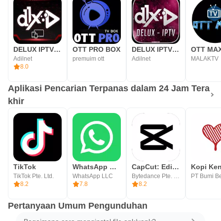
DELUX IPTV PLAYER
OTT PRO BOX
DELUX IPTV PRO V2
OTT MA
Adilnet
premuim ott
Adilnet
MALAKTV
8.0
Aplikasi Pencarian Terpanas dalam 24 Jam Tera
khir
TikTok
WhatsApp Messenger
CapCut: Editor Foto & Video
TikTok Pte. Ltd.
WhatsApp LLC
Bytedance Pte. Ltd.
8.2
7.8
8.2
Pertanyaan Umum Pengunduhan