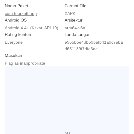
Nama Paket
Format File
com.fourkott.app
XAPK
Android OS
Arsitektur
Android 4.4+ (Kitkat, API 19)
arm64-v8a
Rating konten
Tanda tangan
Everyone
e965b6e43b69bafb41a9c7aba
d651139f7dfe3ac
Masukan
Flag as inappropriate