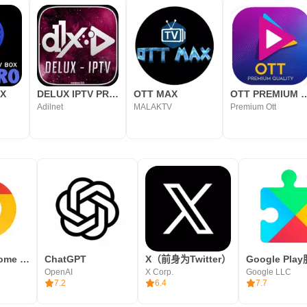
OX
DELUX IPTV PRO V2
OTT MAX
OTT PREMIUM
Adilnet
MALAKTV
Premium Ott
Google Chrome 浏览器
ChatGPT
X（前身为Twitter）
Google Pla
OpenAI
X Corp.
Google LLC
7.2
6.4
7.7