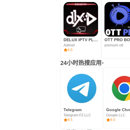
DELUX IPTV PLAYER
OTT PRO B
Adilnet
premuim ott
8.0
24小时热搜应用
Telegram
Telegram FZ-LLC
Google LLC
8.5
8.0