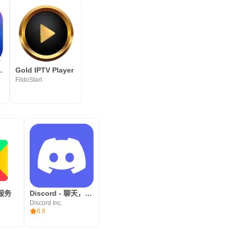
 Player
Gold IPTV Player
FildoStart
y服务
Discord - 聊天，游戏，消磨时光
Discord Inc.
8.6