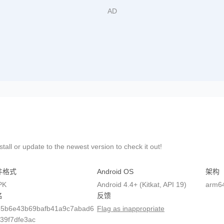
all or update to the newest version to check it out!
件格式
Android OS
架构
PK
Android 4.4+ (Kitkat, API 19)
arm6
名
反馈
65b6e43b69bafb41a9c7abad6
Flag as inappropriate
39f7dfe3ac