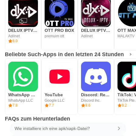
DELUX IPTV PLAYER
OTT PRO BOX
DELUX IPTV PRO V2
OTT MA
Adilnet
premuim ott
Adilnet
MALAKTV
8.0
Beliebte Such-Apps in den letzten 24 Stunden
WhatsApp Messenger
YouTube
Discord: Reden, Gamen, Chillen
WhatsApp LLC
Google LLC
Discord Inc.
TikTok Pte.
7.8
7.7
8.6
8.2
FAQs zum Herunterladen
Wie installiere ich eine apk/xapk-Datei?