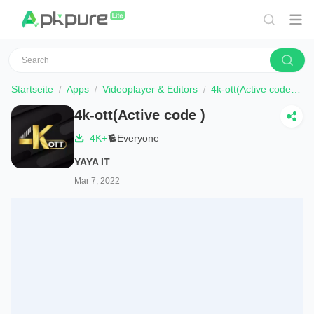
Startseite
Apps
Videoplayer & Editors
4k-ott(Active code )
4k-ott(Active code )
4K+
Everyone
YAYA IT
Mar 7, 2022