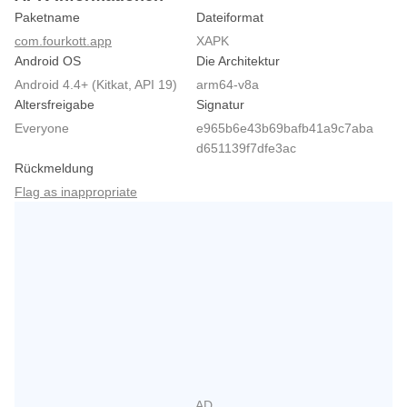
Paketname
Dateiformat
com.fourkott.app
XAPK
Android OS
Die Architektur
Android 4.4+ (Kitkat, API 19)
arm64-v8a
Altersfreigabe
Signatur
Everyone
e965b6e43b69bafb41a9c7aba
d651139f7dfe3ac
Rückmeldung
Flag as inappropriate