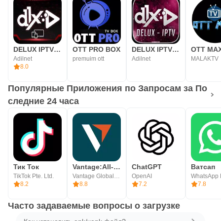
DELUX IPTV PLAYER
OTT PRO BOX
DELUX IPTV PRO V2
OTT MA
Adilnet
premuim ott
Adilnet
MALAKTV
8.0
Популярные Приложения по Запросам за По
следние 24 часа
Тик Ток
Vantage:All-In-One Trading App
ChatGPT
Ватсап
TikTok Pte. Ltd.
Vantage Global Prime PTY LTD
OpenAI
WhatsApp
8.2
8.8
7.2
7.8
Часто задаваемые вопросы о загрузке