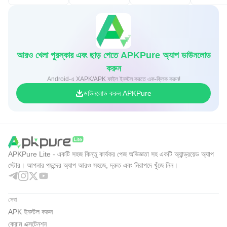
আরও খেলা পুরস্কার এবং ছাড় পেতে APKPure অ্যাপ ডাউনলোড
করুন
Android-এ XAPK/APK ফাইল ইনস্টল করতে এক-ক্লিক করুন!
ডাউনলোড করুন APKPure
APKPure Lite - একটি সহজ কিন্তু কার্যকর পেজ অভিজ্ঞতা সহ একটি অ্যান্ড্রয়েড অ্যাপ
স্টোর। আপনার পছন্দের অ্যাপ আরও সহজে, দ্রুত এবং নিরাপদে খুঁজে নিন।
সেবা
APK ইনস্টল করুন
ক্রোম এক্সটেনশন