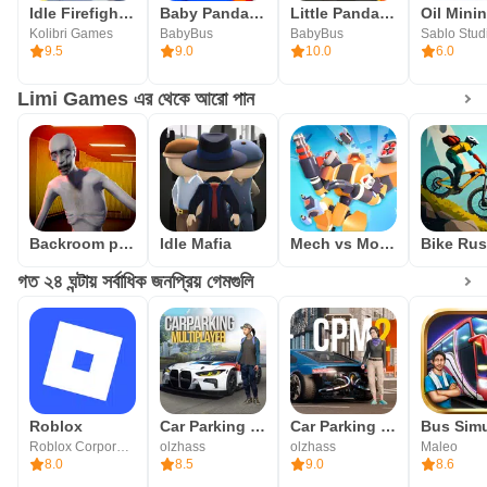
Idle Firefighter Tycoon
Baby Panda's Town: Supermarket
Little Panda Fireman
Kolibri Games
BabyBus
BabyBus
Sablo Stud
9.5
9.0
10.0
6.0
Limi Games এর থেকে আরো পান
Backroom predator
Idle Mafia
Mech vs Monsters
Bike Ru
গত ২৪ ঘন্টায় সর্বাধিক জনপ্রিয় গেমগুলি
Roblox
Car Parking Multiplayer
Car Parking Multiplayer 2
Roblox Corporation
olzhass
olzhass
Maleo
8.0
8.5
9.0
8.6