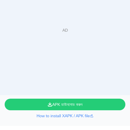
APK ডাউনলোড করুন
How to install XAPK / APK file