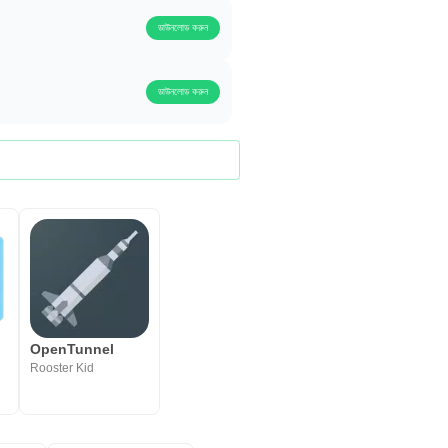
ডাউনলোড করুন
ডাউনলোড করুন
OpenTunnel
Rooster Kid