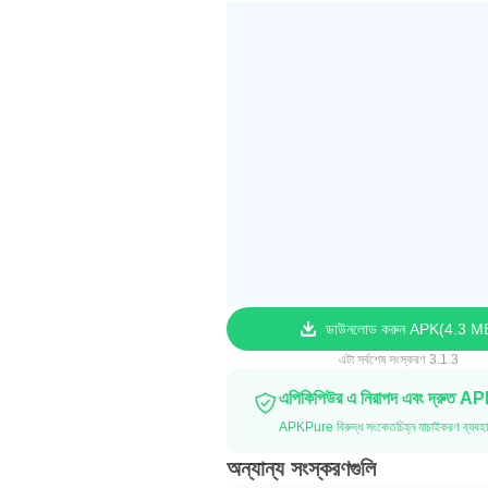
ডাউনলোড করুন APK
4.3 M
এটা সর্বশেষ সংস্করণ 3.1.3
এপিকিপিউর এ নিরাপদ এবং দ্রুত 
APKPure বিরুদ্ধ সংকেতচিহ্ন যাচাইকরণ ব্যব
অন্যান্য সংস্করণগুলি