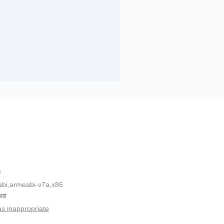
য
bi,armeabi-v7a,x86
িয়া
as inappropriate