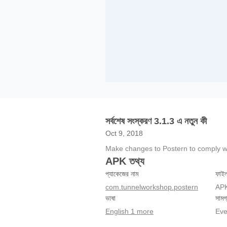
সর্বশেষ সংস্করণ 3.1.3 এ নতুন কী
Oct 9, 2018
Make changes to Postern to comply wi
APK তথ্য
প্যাকেজের নাম
ফাইল
com.tunnelworkshop.postern
AP
ভাষা
সামগ
English 1 more
Eve