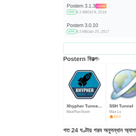
Postern 3.1.3
Latest
4.3 MB
Oct 9, 2018
APK
Postern 3.0.10
4.3 MB
Jan 25, 2017
APK
Postern বিকল্প
Xhypher Tunnel - SSH, SSL/TLS
SSH Tunnel
MaxPlusTeam
Max Lv
10.0
গত 24 ঘণ্টায় গরম অনুসন্ধান অ্যা