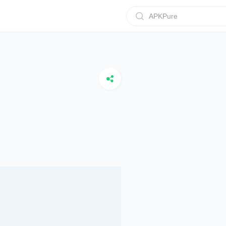
APKPure