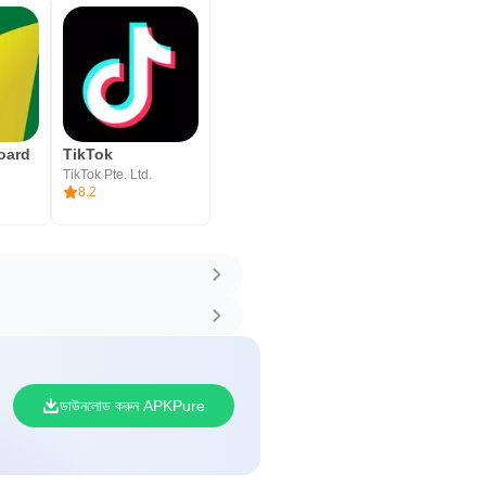
oard
TikTok
TikTok Pte. Ltd.
8.2
ডাউনলোড করুন APKPure