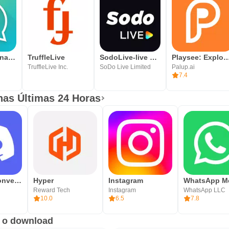
Pinngle International Calling
TruffleLive
SodoLive-live stream&go chat
Playsee: Explora Vídeo
TruffleLive Inc.
SoDo Live Limited
Palup.ai
7.4
as Últimas 24 Horas
Discord - Converse e Jogue
Hyper
Instagram
Reward Tech
Instagram
WhatsApp LLC
10.0
6.5
7.8
e o download