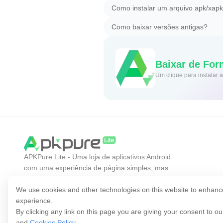
Como instalar um arquivo apk/xap
Como baixar versões antigas?
Baixar de For
Um clique para instalar
APKPure Lite - Uma loja de aplicativos Android
com uma experiência de página simples, mas
eficiente. Descubra o aplicativo que você quer de
forma mais fácil, rápida e segura.
We use cookies and other technologies on this website to enhanc
experience.
By clicking any link on this page you are giving your consent to o
and
Cookies Policy
.