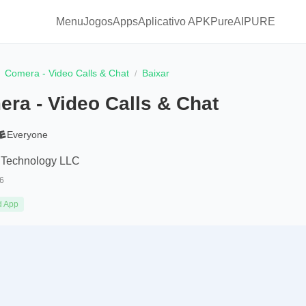
Menu
Jogos
Apps
Aplicativo APKPure
AIPURE
Comera - Video Calls & Chat
Baixar
ra - Video Calls & Chat
Everyone
Technology LLC
6
d App