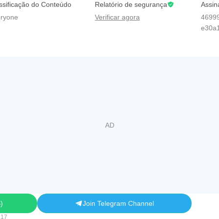
ssificação do Conteúdo
Relatório de segurança
Assin
ryone
Verificar agora
4699
e30a
B
Join Telegram Channel
.17