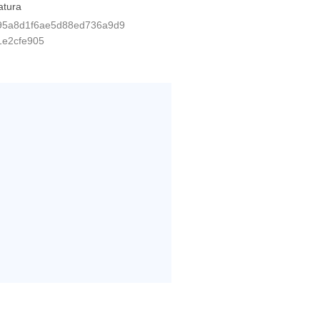
atura
95a8d1f6ae5d88ed736a9d9
1e2cfe905