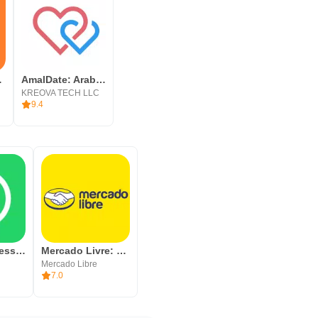
s Locais
AmalDate: Arab, Eastern Dating
KREOVA TECH LLC
9.4
WhatsApp Messenger
Mercado Livre: Compras online
Mercado Libre
7.0