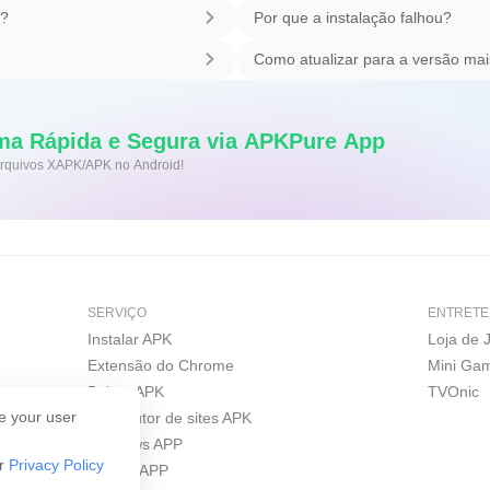
k?
Por que a instalação falhou?
Como atualizar para a versão mai
ma Rápida e Segura via APKPure App
 arquivos XAPK/APK no Android!
SERVIÇO
ENTRETE
Instalar APK
Loja de 
Extensão do Chrome
Mini Ga
Baixar APK
TVOnic
e your user
Construtor de sites APK
Windows APP
ur
Privacy Policy
iPhone APP