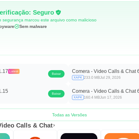
erificação: Seguro
 segurança marcou este arquivo como malicioso
pyware
Sem malware
1.17
Comera - Video Calls & Chat 
Latest
Baixar
233.0 MB
Jul 29, 2026
XAPK
1.15
Comera - Video Calls & Chat 
Baixar
160.4 MB
Jun 17, 2026
XAPK
Todas as Versões
Video Calls & Chat