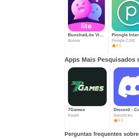
BunchatLite Video chat
Bunnie
Pinngle CJSC
9.0
Apps Mais Pesquisados n
7Games
Rasell
Discord Inc.
8.6
Perguntas frequentes sobr