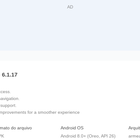
 6.1.17
ccess.
navigation.
support.
 improvements for a smoother experience
mato do arquivo
Android OS
Arqui
PK
Android 8.0+ (Oreo, API 26)
armea