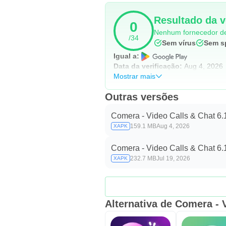
Resultado da v
0
Nenhum fornecedor de
/34
Sem vírus
Sem s
Igual a:
Data da verificação:
Aug 4, 2026
Mostrar mais
Outras versões
Comera - Video Calls & Chat 6.
159.1 MB
Aug 4, 2026
XAPK
Comera - Video Calls & Chat 6.
232.7 MB
Jul 19, 2026
XAPK
Alternativa de Comera - 