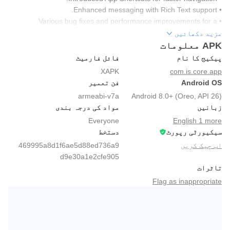
• Enhanced messaging with Rich Text support.
• Various bug fixes and performance improvements for a
smoother experience
مزید دکھائیں
APK معلومات
پیکیج کا نام
فائل فارمیٹ
XAPK
com.is.core.app
Android OS
فن تعمیر
armeabi-v7a
Android 8.0+ (Oreo, API 26)
زبانیں
مواد کی درجہ بندی
Everyone
English 1 more
سیکیورٹی رپورٹ
دستخط
اب چیک کریں
469995a8d1f6ae5d88ed736a9
d9e30a1e2cfe905
تاثرات
Flag as inappropriate