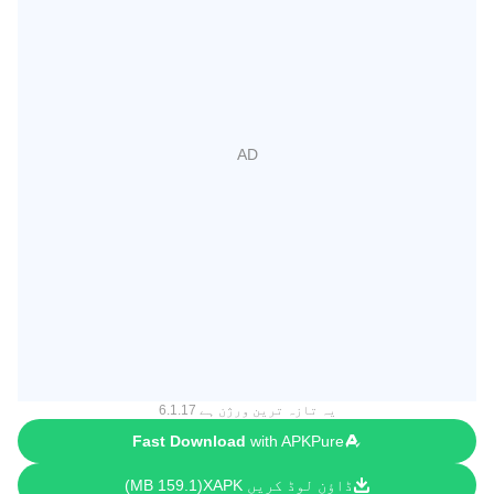
یہ تازہ ترین ورژن ہے 6.1.17
Fast Download
with APKPure
ڈاؤن لوڈ کریں XAPK
159.1 MB