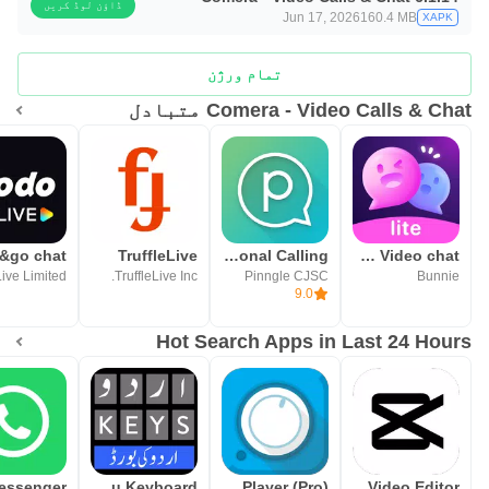
ڈاؤن لوڈ کریں
Jun 17, 2026
160.4 MB
XAPK
تمام ورژن
Comera - Video Calls & Chat متبادل
TruffleLive
Pinngle International Calling
BunchatLite Video chat
TruffleLive Inc.
Pinngle CJSC
Bunnie
9.0
Hot Search Apps in Last 24 Hours
CapCut: Photo & Video Editor
Avee Music Player (Pro)
Urdu Keyboard – اردو کی بورڈ‎