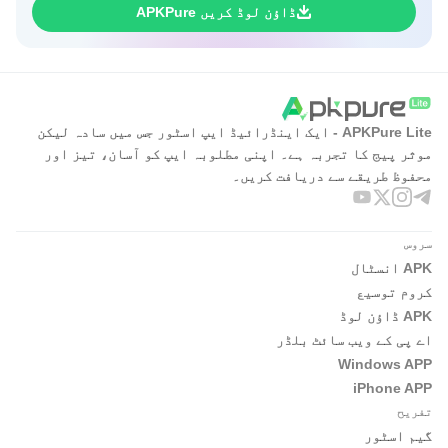
ڈاؤن لوڈ کریں APKPure
APKPure Lite - ایک اینڈرائیڈ ایپ اسٹور جس میں سادہ لیکن
موثر پیج کا تجربہ ہے۔ اپنی مطلوبہ ایپ کو آسان، تیز اور
محفوظ طریقے سے دریافت کریں۔
سروس
APK انسٹال
کروم توسیع
APK ڈاؤن لوڈ
اے پی کے ویب سائٹ بلڈر
Windows APP
iPhone APP
تفریح
گیم اسٹور