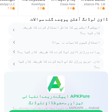
tsApp LLC
KewlApps
Daaw Aww
Bytedance Pte. Ltd.
7.8
2.0
8.4
8.2
ڈاؤن لوڈنگ آفٹن پوچھے گئے سوالات
ایپکس / ایکس پی کا فائل انسٹال کرنے کا طریقہ
کار کیا ہے؟
انسٹال کیوں کامیاب نہ ہوا؟
پرانے ورژنز ڈاؤن لوڈ کرنے کا طریقہ کار کیا ہے؟
تازہ ترین ورژن تک اپ ڈیٹ کرنے کا طریقہ کار کیا
ہے؟
APKPure ایپکےذریعےانتہائی
تیزاورمحفوظڈاؤنلوڈنگ
Android پر XAPK/APK فائلیںانسٹالکرنےکےلیےایککلککریں!