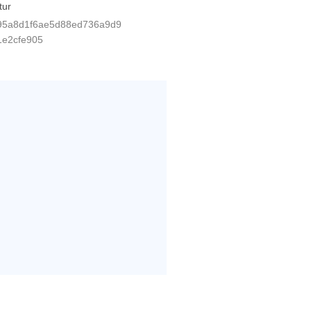
tur
95a8d1f6ae5d88ed736a9d9
1e2cfe905