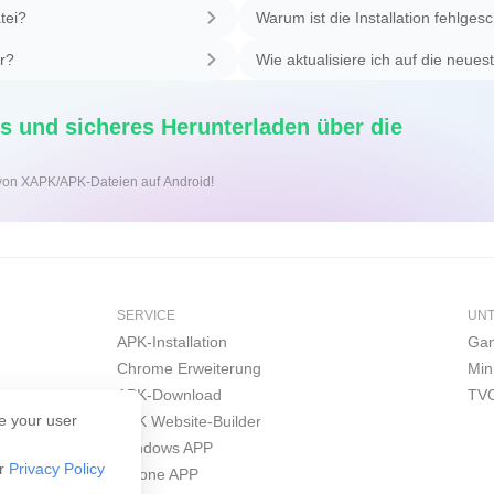
tei?
Warum ist die Installation fehlges
er?
Wie aktualisiere ich auf die neues
s und sicheres Herunterladen über die
on von XAPK/APK-Dateien auf Android!
SERVICE
UN
APK-Installation
Gam
Chrome Erweiterung
Min
APK-Download
TVO
e your user
APK Website-Builder
Windows APP
ur
Privacy Policy
iPhone APP