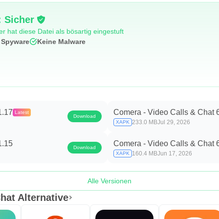
 Sicher
r hat diese Datei als bösartig eingestuft
 Spyware
Keine Malware
1.17
Comera - Video Calls & Chat 
Latest
Download
233.0 MB
Jul 29, 2026
XAPK
1.15
Comera - Video Calls & Chat 
Download
160.4 MB
Jun 17, 2026
XAPK
Alle Versionen
hat Alternative