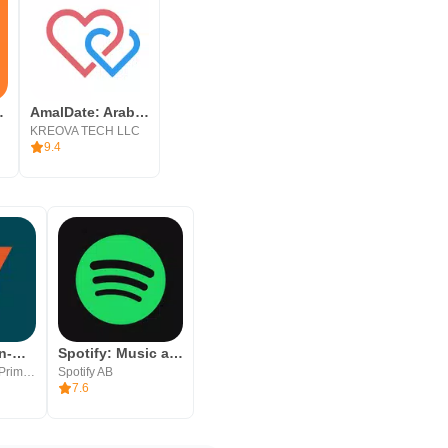
ale Videos
AmalDate: Arab, Eastern Dating
KREOVA TECH LLC
9.4
Vantage:All-In-One Trading App
Spotify: Music and Podcasts
Vantage Global Prime PTY LTD
Spotify AB
7.6