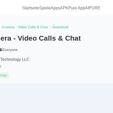
Startseite
Spiele
Apps
APKPure App
AIPURE
Comera - Video Calls & Chat
Download
ra - Video Calls & Chat
Everyone
Technology LLC
6
d App