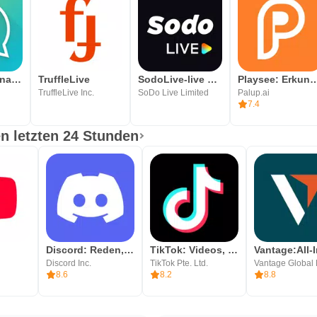
Pinngle International Calling
TruffleLive
SodoLive-live stream&go chat
Playsee: Erkunde lok
TruffleLive Inc.
SoDo Live Limited
Palup.ai
7.4
n letzten 24 Stunden
Discord: Reden, Gamen, Chillen
TikTok: Videos, Lives & Musik
Discord Inc.
TikTok Pte. Ltd.
8.6
8.2
8.8