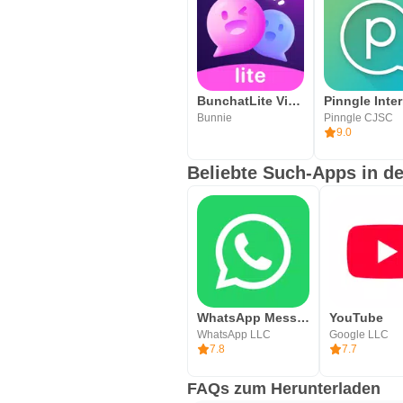
BunchatLite Video chat
Bunnie
Pinngle CJSC
9.0
Beliebte Such-Apps in de
WhatsApp Messenger
YouTube
WhatsApp LLC
Google LLC
7.8
7.7
FAQs zum Herunterladen