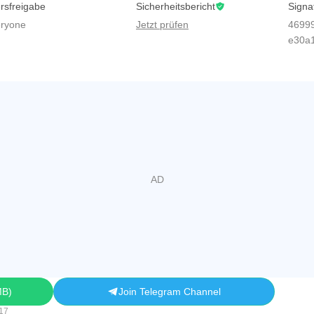
ersfreigabe
Sicherheitsbericht
Signa
ryone
Jetzt prüfen
4699
e30a
MB
Join Telegram Channel
.17