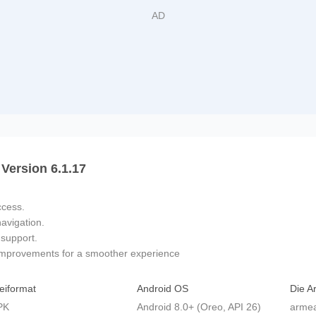
 Version 6.1.17
ccess.
navigation.
support.
 improvements for a smoother experience
eiformat
Android OS
Die Ar
PK
Android 8.0+ (Oreo, API 26)
armea