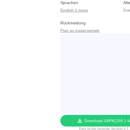
Sprachen
Alt
English 1 more
Eve
Rückmeldung
Flag as inappropriate
Download XAPK
159.1 
Dies ist die neueste Version 6.1