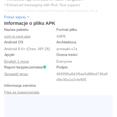
• Enhanced messaging with Rich Text support.
• Various bug fixes and performance improvements for a
smoother experience
Pokaż więcej
Informacje o pliku APK
Nazwa pakietu
Format pliku
com.is.core.app
XAPK
Android OS
Architektura
Android 8.0+ (Oreo, API 26)
armeabi-v7a
Języki
Ocena treści
English 1 more
Everyone
Raport bezpieczeństwa
Podpis
Sprawdź teraz
469995a8d1f6ae5d88ed736a9
d9e30a1e2cfe905
Informacja zwrotna
Flag as inappropriate