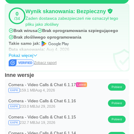
Wynik skanowania: Bezpieczny
0
Żaden dostawca zabezpieczeń nie oznaczył tego
/34
pliku jako złośliwy
Brak wirusa
Brak oprogramowania szpiegującego
Brak złośliwego oprogramowania
Takie samo jak:
Data skanowania:
Aug 4, 2026
Pokaż więcej
Zobacz raport
Inne wersje
Comera - Video Calls & Chat 6.1.17
Latest
Pobierz
159.1 MB
Aug 4, 2026
XAPK
Comera - Video Calls & Chat 6.1.16
Pobierz
233.0 MB
Jul 29, 2026
XAPK
Comera - Video Calls & Chat 6.1.15
Pobierz
232.7 MB
Jul 19, 2026
XAPK
Comera - Video Calls & Chat 6.1.14