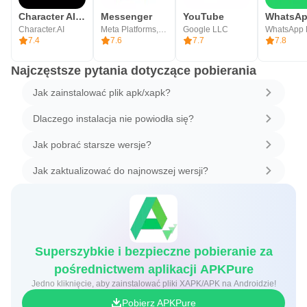
Character AI: Chat, Talk, Text
Messenger
YouTube
Character.AI
Meta Platforms, Inc.
Google LLC
WhatsApp
7.4
7.6
7.7
7.8
Najczęstsze pytania dotyczące pobierania
Jak zainstalować plik apk/xapk?
Dlaczego instalacja nie powiodła się?
Jak pobrać starsze wersje?
Jak zaktualizować do najnowszej wersji?
Superszybkie i bezpieczne pobieranie za
pośrednictwem aplikacji APKPure
Jedno kliknięcie, aby zainstalować pliki XAPK/APK na Androidzie!
Pobierz APKPure