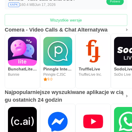
Pobierz
160.4 MB
Jun 17, 2026
XAPK
Wszystkie wersje
Comera - Video Calls & Chat Alternatywa
BunchatLite Video chat
Pinngle International Calling
TruffleLive
Bunnie
Pinngle CJSC
TruffleLive Inc.
9.0
Najpopularniejsze wyszukiwane aplikacje w cią
gu ostatnich 24 godzin