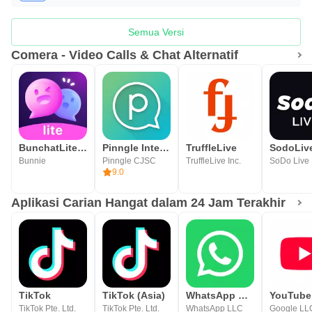
Semua Versi
Comera - Video Calls & Chat Alternatif
BunchatLite Video chat
Pinngle International Calling
TruffleLive
Bunnie
Pinngle CJSC
TruffleLive Inc.
9.0
Aplikasi Carian Hangat dalam 24 Jam Terakhir
TikTok
TikTok (Asia)
WhatsApp Messenger
YouTube
TikTok Pte. Ltd.
TikTok Pte. Ltd.
WhatsApp LLC
Google LL