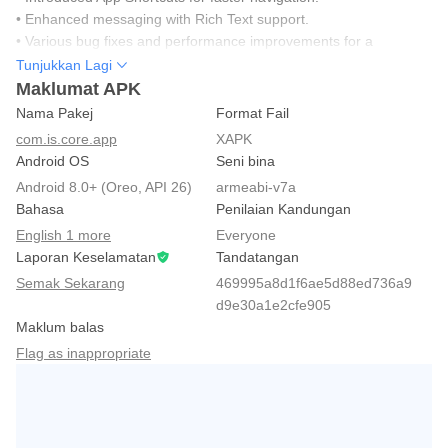
• Enhanced messaging with Rich Text support.
• Various bug fixes and performance improvements for a
smoother experience
Tunjukkan Lagi
Maklumat APK
Nama Pakej
Format Fail
com.is.core.app
XAPK
Android OS
Seni bina
Android 8.0+ (Oreo, API 26)
armeabi-v7a
Bahasa
Penilaian Kandungan
English 1 more
Everyone
Laporan Keselamatan
Tandatangan
Semak Sekarang
469995a8d1f6ae5d88ed736a9
d9e30a1e2cfe905
Maklum balas
Flag as inappropriate