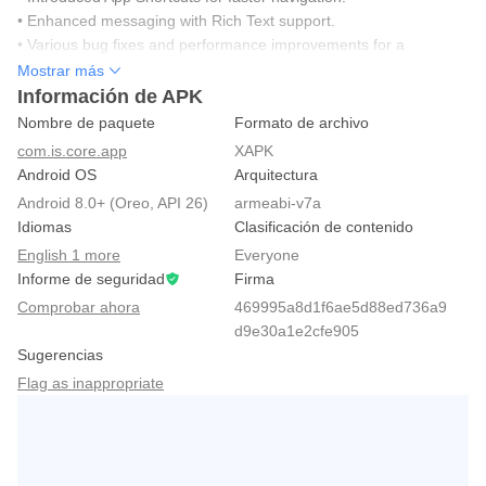
• Enhanced messaging with Rich Text support.
• Various bug fixes and performance improvements for a
smoother experience
Mostrar más
Información de APK
Nombre de paquete
Formato de archivo
com.is.core.app
XAPK
Android OS
Arquitectura
Android 8.0+ (Oreo, API 26)
armeabi-v7a
Idiomas
Clasificación de contenido
English 1 more
Everyone
Informe de seguridad
Firma
Comprobar ahora
469995a8d1f6ae5d88ed736a9
d9e30a1e2cfe905
Sugerencias
Flag as inappropriate