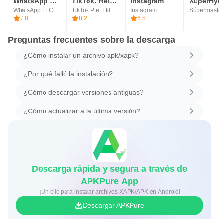
WhatsApp Messenger
TikTok: Retos, Vídeos & Música
Instagram
XuperHy
WhatsApp LLC
TikTok Pte. Ltd.
Instagram
Súpermast
7.8
8.2
6.5
Preguntas frecuentes sobre la descarga
¿Cómo instalar un archivo apk/xapk?
¿Por qué falló la instalación?
¿Cómo descargar versiones antiguas?
¿Cómo actualizar a la última versión?
Descarga rápida y segura a través de
APKPure App
¡Un clic para instalar archivos XAPK/APK en Android!
Descargar APKPure