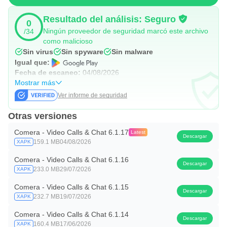
Resultado del análisis: Seguro
0
Ningún proveedor de seguridad marcó este archivo
/34
como malicioso
Sin virus
Sin spyware
Sin malware
Igual que:
Fecha de escaneo:
04/08/2026
Mostrar más
Ver informe de seguridad
Otras versiones
Comera - Video Calls & Chat 6.1.17
Latest
Descargar
159.1 MB
04/08/2026
XAPK
Comera - Video Calls & Chat 6.1.16
Descargar
233.0 MB
29/07/2026
XAPK
Comera - Video Calls & Chat 6.1.15
Descargar
232.7 MB
19/07/2026
XAPK
Comera - Video Calls & Chat 6.1.14
Descargar
160.4 MB
17/06/2026
XAPK