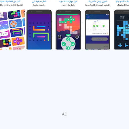
Familie!
----------
Sholah ist der führende arabische Gehirntrainer, der Ihnen
hilft, Ihr Gedächtnis, Ihre Aufmerksamkeit und Ihre
Fähigkeiten zur Problemlösung zu trainieren. Es bietet
Ihnen ein tägliches Training mit unterhaltsamen kognitiven
Spielen. Sholah umfasst über 40 Lernspiele, die fünf
wichtige kognitive Bereiche abdecken. Lernen Sie jetzt die
Leistungsfähigkeit Ihres Gehirns kennen und vergleichen
Sie es mit anderen!