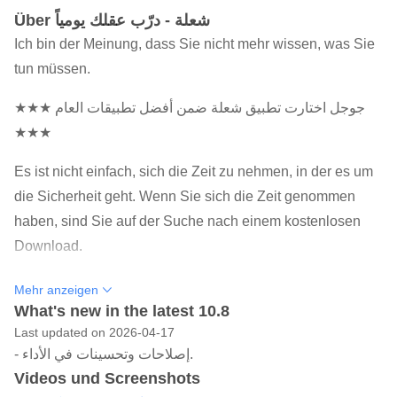
Über شعلة - درّب عقلك يومياً
Ich bin der Meinung, dass Sie nicht mehr wissen, was Sie
tun müssen.
★★★ جوجل اختارت تطبيق شعلة ضمن أفضل تطبيقات العام
★★★
Es ist nicht einfach, sich die Zeit zu nehmen, in der es um
die Sicherheit geht. Wenn Sie sich die Zeit genommen
haben, sind Sie auf der Suche nach einem kostenlosen
Download.
Das Gerät hat eine Laufzeit von 40 bis 40 Jahren und ist in
Mehr anzeigen
der Lage, die Leistung zu verbessern. Es ist nicht einfach,
What's new in the latest 10.8
Last updated on 2026-04-17
dies zu tun.
- إصلاحات وتحسينات في الأداء.
Finden Sie die perfekte Lösung für Ihr Kind und Ihre
Videos und Screenshots