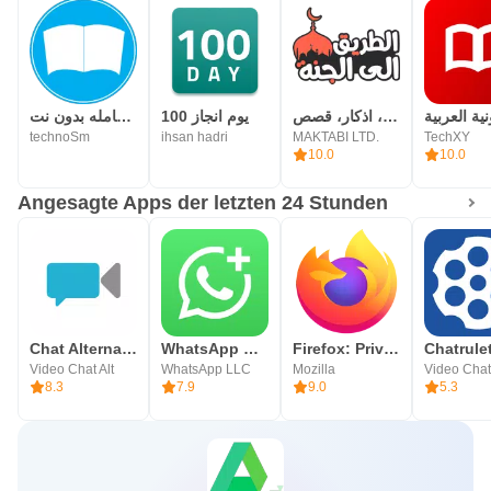
الطريق الى الجنة، اذكار، قصص
100 يوم انجاز
المكتبة الشامله بدون نت
technoSm
ihsan hadri
MAKTABI LTD.
TechXY
10.0
10.0
Angesagte Apps der letzten 24 Stunden
Chat Alternative — android app
WhatsApp Business
Firefox: Privater Browser
Video Chat Alt
WhatsApp LLC
Mozilla
8.3
7.9
9.0
5.3