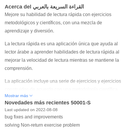
Acerca del القراءة السريعة بالعربي
Mejore su habilidad de lectura rápida con ejercicios
metodológicos y científicos, con una mezcla de
aprendizaje y diversión.
La lectura rápida es una aplicación única que ayuda al
lector árabe a aprender habilidades de lectura rápida al
mejorar la velocidad de lectura mientras se mantiene la
comprensión.
La aplicación incluye una serie de ejercicios y ejercicios
construidos de acuerdo con una metodología científica
Mostrar más
especializada, lejos de conceptos erróneos y
Novedades más recientes 50001-S
exageraciones sobre esta técnica.
Last updated on 2022-08-08
bug fixes and improvements
La aplicación también contiene un curso sistemático que
solving Non-return exercise problem
permite al lector aumentar su velocidad de lectura en 30