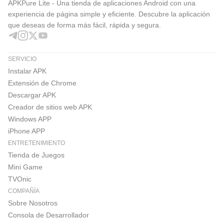
¿Por qué esta aplicación es la mejor?
APKPure Lite - Una tienda de aplicaciones Android con una
experiencia de página simple y eficiente. Descubre la aplicación
Takween ofrece a esta empresa de gestión de proyectos
que deseas de forma más fácil, rápida y segura.
técnicos esta aplicación, en cooperación y asociación
científica con investigadores especializados en el campo
SERVICIO
de la educación y después de estudiar y revisar una serie
Instalar APK
de modelos globales distinguidos en este campo.
Extensión de Chrome
Descargar APK
Ser esta aplicación es la primera aplicación de este tipo
Creador de sitios web APK
en el mundo árabe, ya que funciona de acuerdo con una
Windows APP
metodología científica, además de los medios para
iPhone APP
integrar la tecnología con el juego (gamificación), que
ENTRETENIMIENTO
Tienda de Juegos
proporciona un ambiente agradable durante el
Mini Game
entrenamiento a través de la aplicación.
TVOnic
COMPAÑÍA
La aplicación de lectura rápida en árabe es su mejor
Sobre Nosotros
opción para leer más rápido y tener habilidades de lectura
Consola de Desarrollador
rápida, además de aumentar la capacidad de los textos, lo