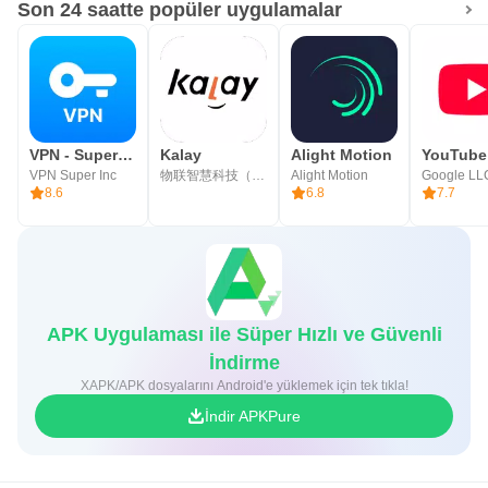
Son 24 saatte popüler uygulamalar
& bull; Öğrenme zaman çizelgesini izleyin.
& bull; Kullanıcıların ulaştığı haftalık en yüksek hızları
gösteren seçkin panel.
VPN - Super Unlimited Proxy
Kalay
Alight Motion
YouTube
& bull; Öğrenirken eğlence ve rekabet için başarı bonus
VPN Super Inc
物联智慧科技（深圳）有限公司
Alight Motion
Google LL
8.6
6.8
7.7
puanları.
Bu uygulama neden en iyisi?
Takween, eğitim alanında uzmanlaşmış araştırmacılar ile
işbirliği ve bilimsel ortaklık içinde ve bu alandaki bir dizi
APK Uygulaması ile Süper Hızlı ve Güvenli
seçkin küresel modeli inceledikten ve inceledikten sonra
İndirme
teknik uygulama yönetimi şirketine bu uygulamayı
XAPK/APK dosyalarını Android'e yüklemek için tek tıkla!
sunmaktadır.
İndir APKPure
Bu uygulama, uygulama yoluyla eğitim sırasında keyifli bir