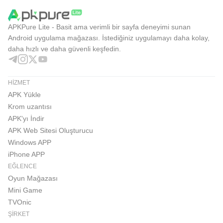
ortam sağlayan teknolojiyle oyun (oyunlaştırma) entegre
etme araçlarına ek olarak bilimsel bir metodolojiye göre
APKPure Lite - Basit ama verimli bir sayfa deneyimi sunan
çalıştığı için Arap dünyasında türünün ilk uygulamasıdır.
Android uygulama mağazası. İstediğiniz uygulamayı daha kolay,
daha hızlı ve daha güvenli keşfedin.
Arapça Hızlı Okuma uygulaması, daha hızlı okumak ve
metinlerin kapasitesini artırmanın yanı sıra hızlı okuma
becerilerine sahip olmak için en iyi seçenektir, bu da size
HIZMET
akademik, profesyonel ve kültürel hedeflerinize
APK Yükle
Krom uzantısı
ulaşmanıza yardımcı olan yüksek bir rekabet avantajı
APK'yı İndir
sağlar.
APK Web Sitesi Oluşturucu
Windows APP
Uygulama deneyiminizden memnuniyet duyuyoruz ve e-
iPhone APP
posta yoluyla herhangi bir yorum veya sorguyu
EĞLENCE
memnuniyetle karşılıyoruz:
Oyun Mağazası
Mini Game
info@arabspeedreading.com
TVOnic
ŞIRKET