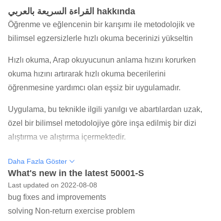
القراءة السريعة بالعربي hakkında
Öğrenme ve eğlencenin bir karışımı ile metodolojik ve
bilimsel egzersizlerle hızlı okuma becerinizi yükseltin
Hızlı okuma, Arap okuyucunun anlama hızını korurken
okuma hızını artırarak hızlı okuma becerilerini
öğrenmesine yardımcı olan eşsiz bir uygulamadır.
Uygulama, bu teknikle ilgili yanılgı ve abartılardan uzak,
özel bir bilimsel metodolojiye göre inşa edilmiş bir dizi
alıştırma ve alıştırma içermektedir.
Uygulama ayrıca, bir grup egzersiz ve egzersizin günlük
Daha Fazla Göster
takibi yoluyla okuyucunun 30 gün içinde okuma hızını
What's new in the latest 50001-S
Last updated on 2022-08-08
artırmasını sağlayan sistematik bir kurs içerir.
bug fixes and improvements
Uygulama ayrıca bu alanda uzmanlaşmış bilimsel
solving Non-return exercise problem