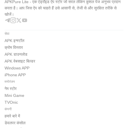
APKPure Lite - एक एंड्रॉइड ऐप स्टोर जो सरल लेकिन कुशल पेज अनुभव प्रदान
उच्च प्रतिस्पर्धी लाभ देता है जो आपको अपने शैक्षणिक, पेशेवर और
करता है। आप जिस ऐप को चाहते हैं उसे आसानी से, तेजी से और सुरक्षित तरीके से
सांस्कृतिक लक्ष्यों को प्राप्त करने में मदद करता है।
खोजें।
हम आपके आवेदन के अनुभव से प्रसन्न हैं, और हम ईमेल के माध्यम से किसी
सेवा
भी टिप्पणी या जांच का स्वागत करते हैं:
APK इन्स्टॉल
info@arabspeedreading.com
क्रोम विस्तार
APK डाउनलोड
APK वेबसाइट बिल्डर
Windows APP
iPhone APP
मनोरंजन
गेम स्टोर
Mini Game
TVOnic
कंपनी
हमारे बारे में
डेवलपर कंसोल