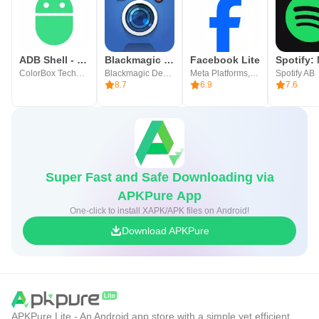
أثناء التعلم.
لماذا هذا التطبيق هو الأفضل؟
ADB Shell - Debug Toolbox
Blackmagic Camera
Facebook Lite
توفر شركة تكوين لإدارة المشروعات التقنية هذا التطبيق،
ColorBox Technology
Blackmagic Design Inc.
Meta Platforms, Inc.
Spotify AB
8.7
6.9
7.6
بالتعاون والشراكة العلمية مع باحثين مختصين في مجال التعليم
وبعد دراسة واطلاع على عدد من النماذج العالمية المتميزة في
هذا المجال.
ليكون بذلك هذا التطبيق هو أول تطبيق من نوعه عربياً حيث يعمل
Super Fast and Safe Downloading via
وفق منهجية علمية، إضافة إلى وسائل دمج التكنولوجيا باللعب
APKPure App
(التلعيب - Gamification) مما يوفر بيئة ممتعة أثناء التدريب عبر
One-click to install XAPK/APK files on Android!
التطبيق.
Download APKPure
تطبيق القراءة السريعة بالعربي هو خيارك الأمثل لتقرأ بسرعة
أكبر ولامتلاك مهارات القراءة السريعة إضافة إلى رفع قدرة
الاستيعاب للنصوص، ما يمنحك ميزة تنافسية عالية تساعدك على
تحقيق أهدافك الدراسية والمهنية والثقافية.
APKPure Lite - An Android app store with a simple yet efficient