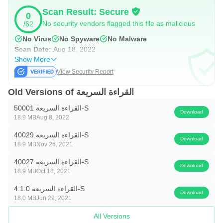
Scan Result: Secure
0
4. محبي مواقع التواصل الاجتماعي ومتابعة الأخبار:
No security vendors flagged this file as malicious
/62
سيكون بمقدورك قراءة منشورات أكثر، والاطلاع بشكل أوسع
No Virus
No Spyware
No Malware
على أخبار الأصدقاء وآخر الأحداث من حولك.
Scan Date:
Aug 18, 2022
Show More
فوائد القراءة السريعة:
View Security Report
توفر القراءة السريعة العديد من الفوائد لمن يتقنها، من أهمها:
Old Versions of القراءة السريعة
القراءة السريعة 50001-S
1. توفير الوقت.
Download
18.9 MB
Aug 8, 2022
2. تحصيل علمي أكبر.
القراءة السريعة 40029-S
Download
18.9 MB
Nov 25, 2021
3. تحصيل ثقافي أكبر.
القراءة السريعة 40027-S
Download
18.9 MB
Oct 18, 2021
4. إنجاز الأعمال بصورة أسرع.
القراءة السريعة 4.1.0-S
Download
18.0 MB
Jun 29, 2021
مزايا التطبيق:
All Versions
• دورة منهجية متكاملة من 30 يوماً.