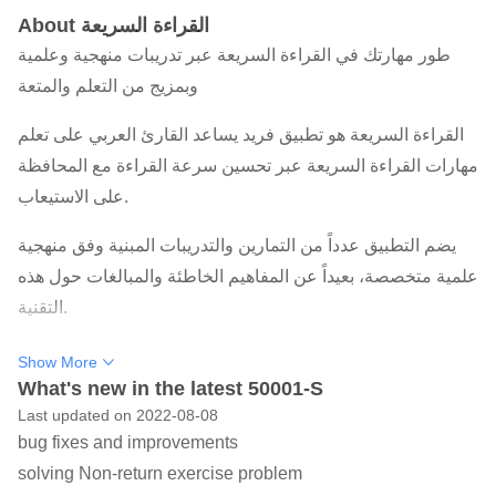
About القراءة السريعة
طور مهارتك في القراءة السريعة عبر تدريبات منهجية وعلمية
وبمزيج من التعلم والمتعة
القراءة السريعة هو تطبيق فريد يساعد القارئ العربي على تعلم
مهارات القراءة السريعة عبر تحسين سرعة القراءة مع المحافظة
على الاستيعاب.
يضم التطبيق عدداً من التمارين والتدريبات المبنية وفق منهجية
علمية متخصصة، بعيداً عن المفاهيم الخاطئة والمبالغات حول هذه
التقنية.
كما يحوي التطبيق دورة منهجية تمكّن القارئ من زيادة سرعة
Show More
قراءته في 30 يوماً، عبر المتابعة اليومية لمجموعة من التدريبات
What's new in the latest 50001-S
Last updated on 2022-08-08
والتمارين.
bug fixes and improvements
كما يوفر التطبيق مجموعة من المقالات العلمية التخصصية في
solving Non-return exercise problem