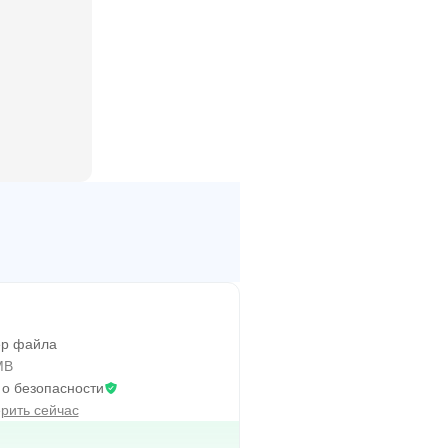
и и тенденций, что является
ем способность следовать, а с
аши знания и достижения Больше
горий:
р файла
MB
 о безопасности
документам является огромным
рить сейчас
ту быстрее.