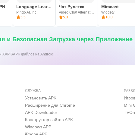
й в этой области.
VPN
Language Learning: Pingo AI
Чат Рулетка
Miracast
Pingo AI, Inc.
Video Chat Alternative
Widget7
я первым приложением такого рода в арабском мире, так к
5.5
5.3
10.0
лнение к средствам интеграции технологии с игрой (геймиф
ения посредством приложения.
я и Безопасная Загрузка через Приложение
чтение» - это ваш лучший вариант для более быстрого чт
овышения способности к тексту, что дает вам большое конк
ки XAPK/APK файлов на Android!
их академических, профессиональных и культурных целей.
менения, и мы приветствуем любые комментарии или запр
СЛУЖБА
РАЗВ
Установить APK
Игро
Расширение для Chrome
Mini
APK Downloader
TVOn
Конструктор сайтов APK
Windows APP
iPhone APP