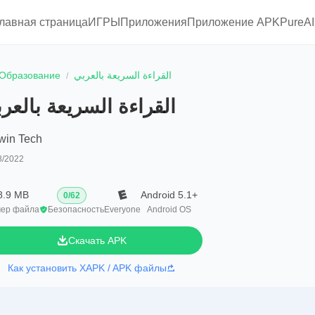
главная страница
ИГРЫ
Приложения
Приложение APKPure
A
Образование
القراءة السريعة بالعربي
القراءة السريعة بالعر
win Tech
8/2022
8.9 MB
Android 5.1+
0
/
62
ер файла
Безопасность
Everyone
Android OS
Скачать APK
Как установить XAPK / APK файлы