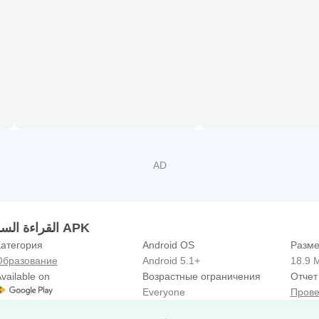
к вы должны быть в курсе последних новостей, информаци
большого количества информации, и вопрос стал больше, ч
ения вы сможете удвоить скорость чтения, что означает в
тся определенной категорией, но подходит для многих кате
ь учебные программы.
Информация القراءة السريعة بالعربي APK
атегория
Android OS
Разме
Образование
Android 5.1+
18.9 
министраторы:
vailable on
Возрастные ограничения
Отчет
п к ежедневной корреспонденции, электронным письмам и 
Everyone
Прове
приобретения этого навыка они смогут выполнять свою рабо