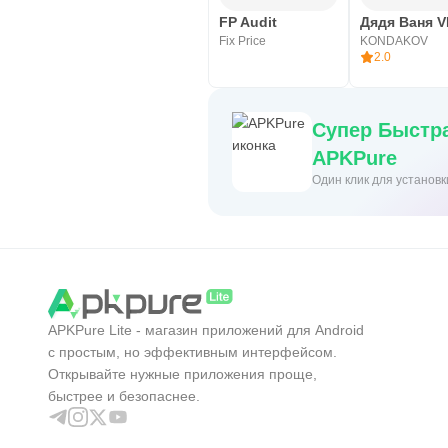
выдающихся глобальных моделе
FP Audit
Дядя Ваня 
Fix Price
KONDAKOV
Быть этим приложением являетс
2.0
с научной методологией, в допо
приятную среду во время обуч
Супер Быстра
Приложение «Арабское быстрое 
APKPure
быстрого чтения, а также для п
Один клик для установ
помогает вам в достижении ваш
Мы довольны вашим опытом при
info@arabspeedreading.com
APKPure Lite - магазин приложений для Android
с простым, но эффективным интерфейсом.
Открывайте нужные приложения проще,
быстрее и безопаснее.