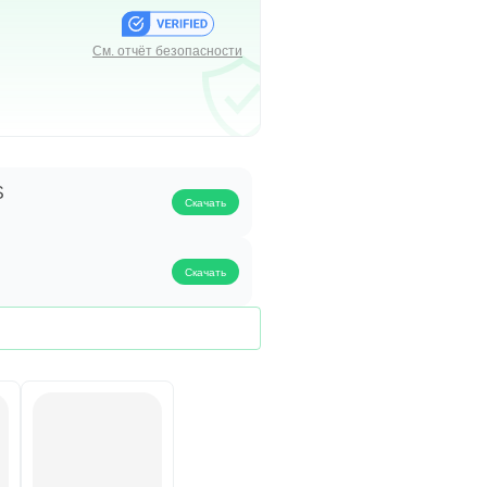
См. отчёт безопасности
ытиях вокруг вас.
рых:
القراء-S
Скачать
Скачать