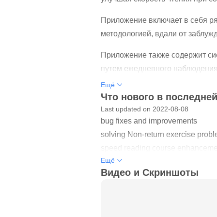
Приложение включает в себя ря
методологией, вдали от заблужд
Приложение также содержит сис
путем ежедневного наблюдения
Ещё
Приложение также предоставляе
Что нового в последней
Last updated on 2022-08-08
Что такое быстрое чтение?
bug fixes and improvements
Большинство из нас быстро чита
solving Non-return exercise prob
слов в минуту.
speed reading course enhanceme
Ещё
Поскольку современные методоло
Видео и Скриншоты
умом, и, объединяя глаз с умом
Почему быстрое чтение?