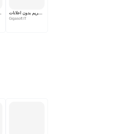
 с его потребностями.
القرآن الكريم بدون اعلانات
تكرار لحفظ
мять и поглощение.
Gigasoft IT
ние.
кущий уровень.
достигнутые пользователями.
в сотрудничестве и научном
сле изучения и анализа ряда