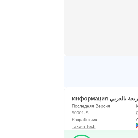
В нынешний информационный ве
необходимостью для просмотра 
помощью стратегий быстрого чт
информации
Чье чтение быстро?
Быстрое чтение не ограничивае
1. Студенты:
Это помогает им быстрее читат
2. Читатели и интеллектуалы:
Они смогут читать больше книг.
Последняя Версия
К
50001-S
3. Сотрудники, сотрудники и ад
Разработчик
A
Нет сомнений в том, что досту
Takwin Tech
бременем для многих, и после 