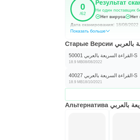
Результат ска
0
4. Любители соцсетей и следите
Ни один поставщик б
/62
Вы сможете прочитать больше п
Нет вируса
Нет
Дата сканирования:
18/08/2022
Преимущества быстрого чтения
Показать больше
Старые Версии 
Быстрое чтение дает много преи
القراءة السريعة بالعربي 50001-S
1. Экономьте время.
18.9 MB
08/08/2022
2. Большой образовательный у
القراءة السريعة بالعربي 40027-S
18.9 MB
18/10/2021
3. Большие культурные достиже
4. Делайте бизнес быстрее.
Альтернатива عربي
Функции приложения:
& bull; Комплексный методическ