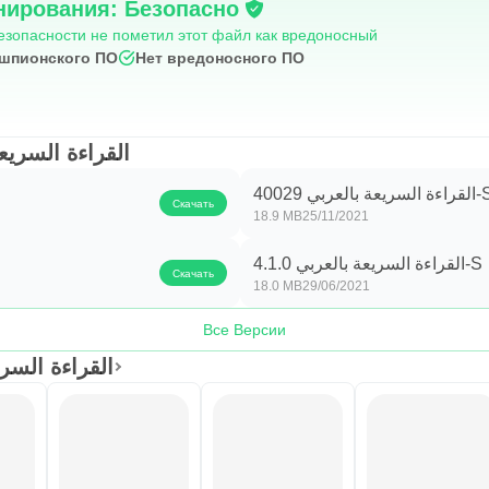
нирования: Безопасно
 за новостями:
езопасности не пометил этот файл как вредоносный
остов, увидеть больше новостей о друзьях и последних соб
 шпионского ПО
Нет вредоносного ПО
:
القراءة السريعة بالعربي
муществ для тех, кто владеет им, наиболее важные из кото
ة السريعة بالعربي 40029
Скачать
18.9 MB
25/11/2021
ровень.
القراءة السريعة بالعربي 4.1.0-S
Скачать
18.0 MB
29/06/2021
ния.
Все Версии
القراءة السريعة بال
ий курс 30 дней.