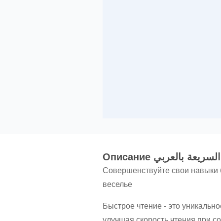
Oписание ريعة بالعربي
Совершенствуйте свои навыки б
веселье
Быстрое чтение - это уникальн
улучшая скорость чтения при с