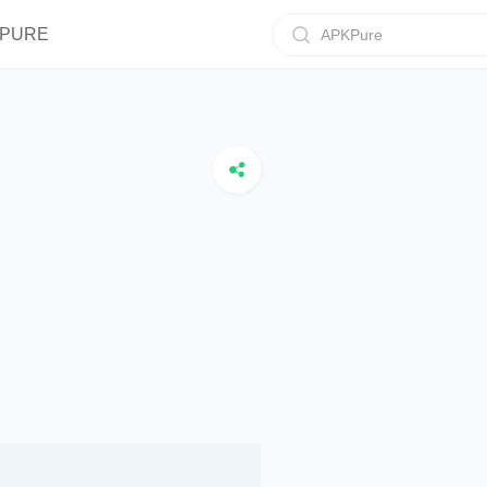
IPURE
APKPure