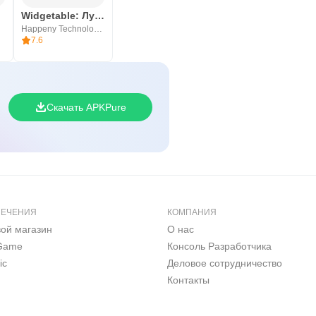
Widgetable: Лучшие друзья
Happeny Technology Pte. Ltd.
ак оно работает в соответствии
7.6
икацией), которая обеспечивает
ения и приобретения навыков
Скачать APKPure
урентное преимущество, которое
осы по электронной почте:
ЛЕЧЕНИЯ
КОМПАНИЯ
вой магазин
О нас
 Game
Консоль Pазработчика
ic
Деловое сотрудничество
Контакты