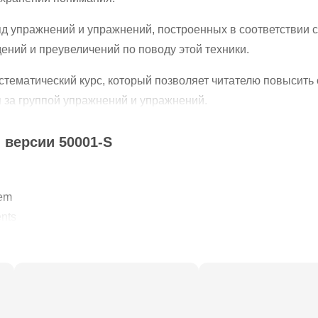
д упражнений и упражнений, построенных в соответствии 
ений и преувеличений по поводу этой техники.
тематический курс, который позволяет читателю повысить с
 за группой упражнений и упражнений.
т набор специализированных научных статей в этой облас
 версии 50001-S
ет от 150 до 250 слов в минуту, а быстрое чтение позволяе
lem
nts
гии в чтении зависят не только от способностей глаза, но 
, вы можете прочитать более одного слова в одном взгляде 