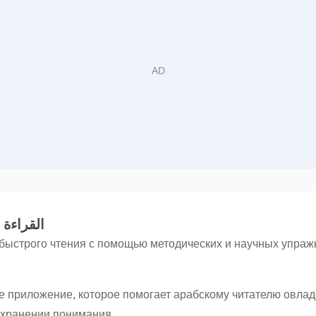
القراءة الس
ыстрого чтения с помощью методических и научных упражн
ое приложение, которое помогает арабскому читателю овлад
охранении понимания.