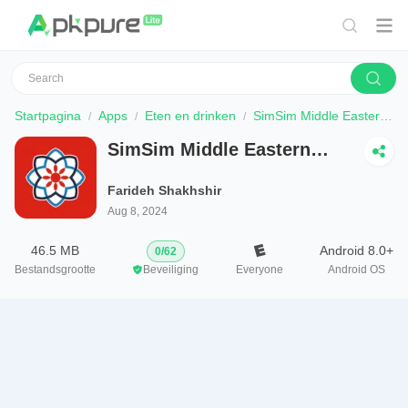
Startpagina
Apps
Eten en drinken
SimSim Middle Eastern Recipes
SimSim Middle Eastern
Recipes
Farideh Shakhshir
Aug 8, 2024
46.5 MB
Android 8.0+
0
/
62
Bestandsgrootte
Beveiliging
Everyone
Android OS