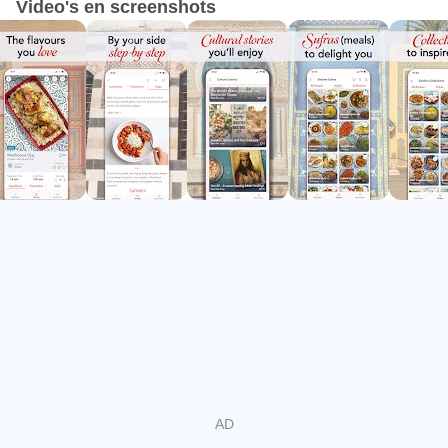
Video's en screenshots
zijn van generatie op generatie doorgegeven, van haar
moeder en haar moeder vóór haar, waarbij de smaken van
huisgemaakte Arabische gerechten behouden zijn
gebleven.
FUNCTIES:
- Koken gemakkelijk maken: onze gedetailleerde
instructies en stapsgewijze foto's maken het koken van
heerlijk Arabisch eten thuis eenvoudiger dan ooit!
- Inspirerende collecties: ontdek themacollecties zoals
'Dishes Kids Love' en 'Mains on a Budget' om uw
volgende maaltijd te inspireren.
- Culturele verhalen: lees fascinerende verhalen en
anekdotes over de ingrediënten en gerechten waar je van
houdt.
- Weekplanner: Plan uw maaltijden gedurende de week