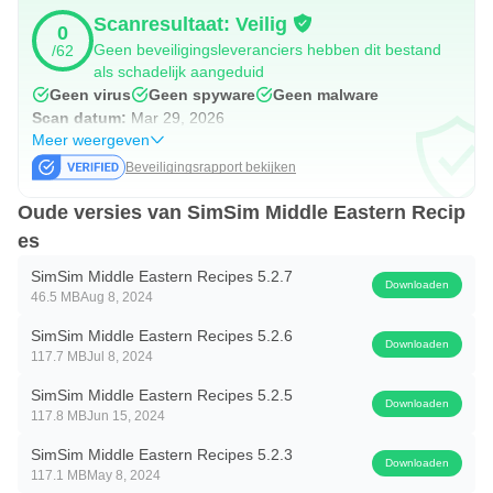
Scanresultaat: Veilig
0
Breng met gemak de smaken van de Arabische keuken
Geen beveiligingsleveranciers hebben dit bestand
/62
naar uw keuken. Download SimSim nu en begin thuis met
als schadelijk aangeduid
Geen virus
Geen spyware
Geen malware
het bereiden van heerlijke Arabische maaltijden!
Scan datum:
Mar 29, 2026
Meer weergeven
En vergeet niet SimSim te bekijken op Facebook en
Beveiligingsrapport bekijken
Instagram!
We hopen dat je het leuk vindt om te koken met SimSim.
Oude versies van SimSim Middle Eastern Recip
es
Als u vragen of opmerkingen heeft, kunt u contact met ons
opnemen via
info@simsimrecipes.com
SimSim Middle Eastern Recipes 5.2.7
Downloaden
46.5 MB
Aug 8, 2024
Sahtein! (Eet smakelijk)
SimSim Middle Eastern Recipes 5.2.6
Downloaden
117.7 MB
Jul 8, 2024
SimSim Middle Eastern Recipes 5.2.5
Downloaden
117.8 MB
Jun 15, 2024
SimSim Middle Eastern Recipes 5.2.3
Downloaden
117.1 MB
May 8, 2024