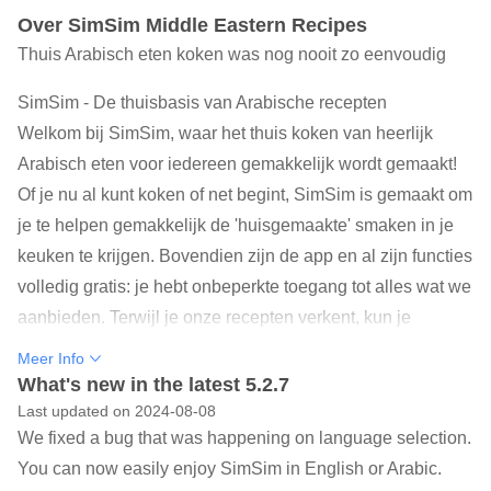
Over SimSim Middle Eastern Recipes
Thuis Arabisch eten koken was nog nooit zo eenvoudig
SimSim - De thuisbasis van Arabische recepten
Welkom bij SimSim, waar het thuis koken van heerlijk
Arabisch eten voor iedereen gemakkelijk wordt gemaakt!
Of je nu al kunt koken of net begint, SimSim is gemaakt om
je te helpen gemakkelijk de 'huisgemaakte' smaken in je
keuken te krijgen. Bovendien zijn de app en al zijn functies
volledig gratis: je hebt onbeperkte toegang tot alles wat we
aanbieden. Terwijl je onze recepten verkent, kun je
genieten van onze culturele verhalen voor een stukje
Meer Info
geschiedenis over de oorsprong van de recepten, hun
What's new in the latest 5.2.7
namen en kruiden.
Last updated on 2024-08-08
We fixed a bug that was happening on language selection.
Onze recepten komen allemaal van Tete Hiba, die al meer
You can now easily enjoy SimSim in English or Arabic.
dan 55 jaar voor vrienden en familie kookt. Deze recepten