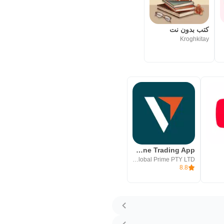
كتب بدون نت
Kroghkitay
Vantage:All-In-One Trading App
Vantage Global Prime PTY LTD
8.8