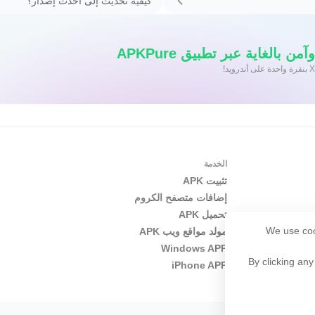
كيفية تحديث إلى أحدث إصدار؟
 بالغاية عبر تطبيق APKPure
الخدمة
تثبيت APK
إضافات متصفح الكروم
تحميل APK
We use coo
مولد مواقع ويب APK
Windows APP
By clicking any
iPhone APP