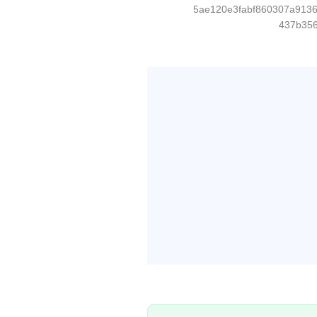
5ae120e3fabf860307a9136
437b356