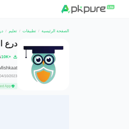
الصفحة الرئيسية
تطبيقات
تعليم
در
درع ا
10K+
Mishkaat - مشكا
04/10/2023
ted App