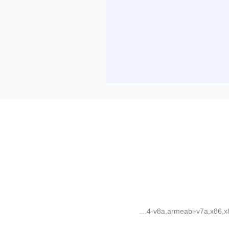
arm64-v8a,armeabi-v7a,x86,x86_64