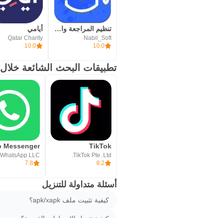
تنظيم المراجعة والدراسة
أيامي
Qatar Charity
Nabil_Soft
10.0
10.0
تطبيقات البحث الشائعة خلال 24 ساعة
TikTok
WhatsApp LLC
TikTok Pte. Ltd.
7.8
8.2
أسئلة متداولة للتنزيل
كيفية تثبيت ملف apk/xapk؟