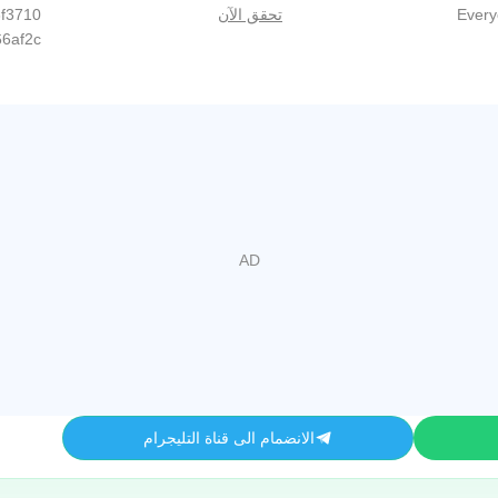
Ever
تحقق الآن
f3710
6af2c
الانضمام الى قناة التليجرام