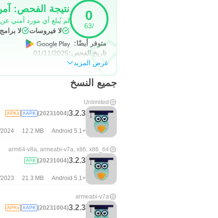
نتيجة الفحص: آم
0
لم يُبلغ أي مورد أمني عن
/63
لا فيروسات
لا برام
متوفر أيضًا:
تاريخ الفحص:
01/11/2025
عرض المزيد
جميع النسخ
Unlimited
3.2.3
(20231004)
APKs
XAPK
/2024
12.2 MB
Android 5.1+
arm64-v8a, armeabi-v7a, x86, x86_64
3.2.3
(20231004)
APK
/2023
21.3 MB
Android 5.1+
armeabi-v7a
3.2.3
(20231004)
APKs
XAPK