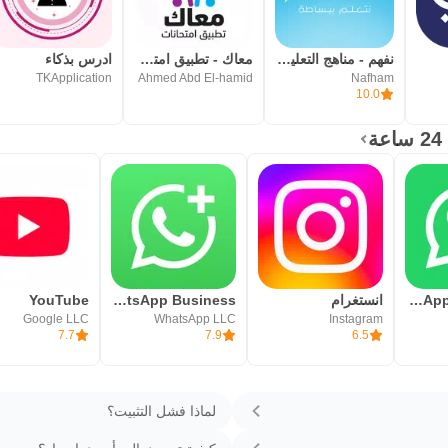
نفهم - مناهج التعليم المدرسي
معاك - تطبيق امتحانات
ادرس بذكاء
TKApplication
Ahmed Abd El-hamid
Nafham
10.0
WhatsApp Messenger - واتساب مسنجر
انستغرام
WhatsApp Business
YouTube
Google LLC
WhatsApp LLC
Instagram
7.7
7.9
6.5
لماذا فشل التثبيت؟