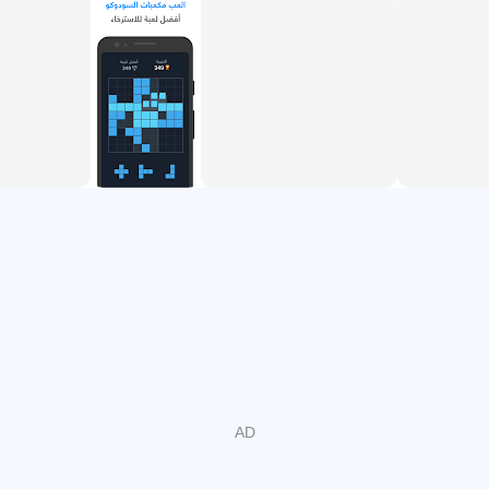
Sholah to wiodący arabski trener mózgu, który pomaga
ćwiczyć pamięć, uwagę i umiejętności rozwiązywania
problemów. Zapewnia codzienny trening zabawnych gier
poznawczych. Sholah zawiera ponad 40 gier
edukacyjnych obejmujących pięć głównych obszarów
poznawczych. Poznaj wydajność swojego mózgu i
porównaj go z innymi już teraz!