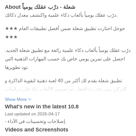
About شعلة - درّب عقلك يومياً
درّب عقلك يومياً بألعاب ذكاء علمية واكتشف معدل ذكائك.
★★★ جوجل اختارت تطبيق شعلة ضمن أفضل تطبيقات العام
★★★
درّب عقلك يومياً بألعاب ذكاء علمية رائعة مع تطبيق شعلة الجديد.
احصل على تمرين يومي خاص بك حسب المهارات الذهنية التي
تود تطويرها.
تطبيق شعلة يقدم لك أكثر من 40 لعبة ذهنية لتقوية الذاكرة و
التركيز وسرعة ردة الفعل. تم تصميم الألعاب بناء على دراسات
علمية.
Show More
What's new in the latest 10.8
اكتشف معدل ذكائك الآن وقارنه مع الآخرين واستمر في رحلة
Last updated on 2026-04-17
تطوير عقلك وتحدي ذاتك!
- إصلاحات وتحسينات في الأداء.
Videos and Screenshots
----------