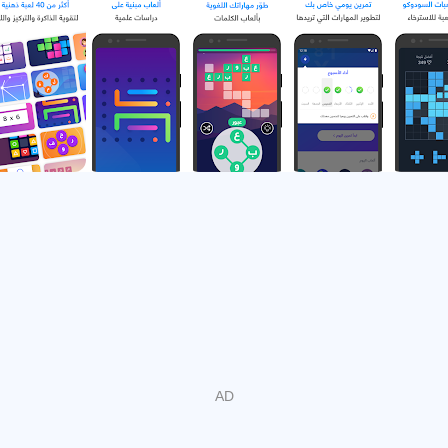
Sholah is the leading Arabic Brain Trainer that helps you
train your memory, attention, and problem solving skills. It
provides you with a daily workout of entertaining cognitive
games. Sholah includes over 40 educational games
covering five major cognitive areas. Get to know your
brain's performance and compare it with others now!