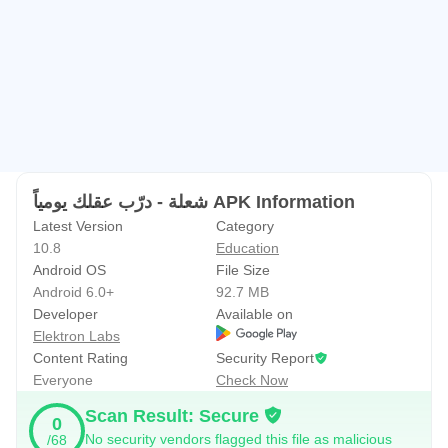
شعلة - درّب عقلك يومياً APK Information
Latest Version
Category
10.8
Education
Android OS
File Size
Android 6.0+
92.7 MB
Developer
Available on
Elektron Labs
Content Rating
Security Report
Everyone
Check Now
Scan Result: Secure
0
No security vendors flagged this file as malicious
/68