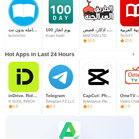
الطريق الى الجنة، اذكار، قصص
100 يوم انجاز
المكتبة الشامله بدون نت
technoSm
ihsan hadri
MAKTABI LTD.
TechXY
10.0
10.0
Hot Apps in Last 24 Hours
inDrive. Rides with fair fares
Telegram
CapCut: Photo & Video Editor
® SUOL INNOVATIONS LTD
Telegram FZ-LLC
Bytedance Pte. Ltd.
6.8
8.5
8.2
7.8