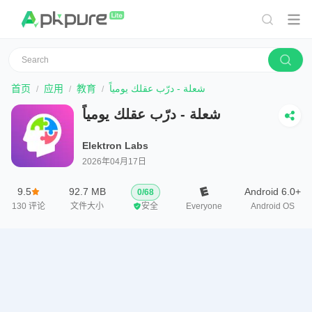
首页
应用
教育
شعلة - درّب عقلك يومياً
شعلة - درّب عقلك يومياً
Elektron Labs
2026年04月17日
9.5
92.7 MB
Android 6.0+
0
/
68
130
评论
文件大小
安全
Everyone
Android OS