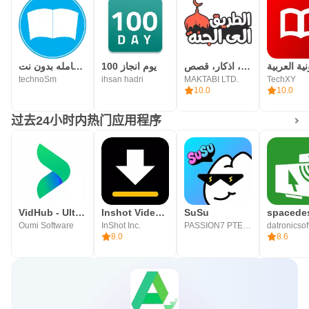
الطريق الى الجنة، اذكار، قصص
100 يوم انجاز
المكتبة الشامله بدون نت
technoSm
ihsan hadri
MAKTABI LTD.
TechXY
10.0
10.0
过去24小时内热门应用程序
VidHub - Ultimate media player
Inshot Video Downloader
SuSu
Oumi Software
InShot Inc.
PASSION7 PTE. LTD.
8.0
8.6