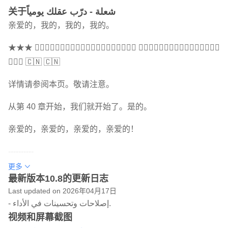
关于شعلة - درّب عقلك يومياً
亲爱的，我的，我的，我的。
★★★ 👇🏻👇🏻👇🏻👇🏻👇🏻👇🏻👇🏻👇🏻👇🏻👇🏻 👇🏻👇🏻👇🏻👇🏻👇🏻👇🏻👇🏻👇🏻
👇🏻‍♂️ 🇨🇳 🇨🇳
详情请参阅本页。敬请注意。
从第 40 章开始，我们就开始了。是的。
亲爱的，亲爱的，亲爱的，亲爱的！
----------
更多
Sholah 是领先的阿拉伯语大脑训练师，可帮助您训练记忆
最新版本10.8的更新日志
力、注意力和解决问题的能力。它为您提供日常的娱乐性认
Last updated on 2026年04月17日
知游戏锻炼。 Sholah 包含 40 多个教育游戏，涵盖五个主
- إصلاحات وتحسينات في الأداء.
要认知领域。现在就了解您的大脑的表现并与其他人进行比
视频和屏幕截图