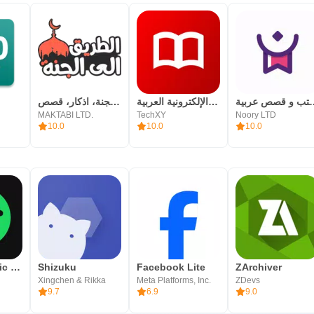
ب و قصص عربية
المكتبة الإلكترونية العربية
الطريق الى الجنة، اذكار، قصص
MAKTABI LTD.
TechXY
Noory LTD
10.0
10.0
10.0
Spotify: Music and Podcasts
Shizuku
Facebook Lite
ZArchiver
Xingchen & Rikka
Meta Platforms, Inc.
ZDevs
9.7
6.9
9.0