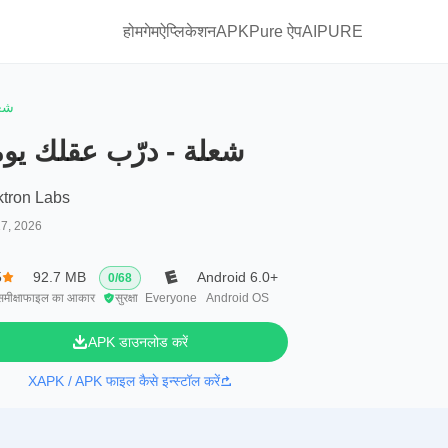
होम
गेम
ऐप्लिकेशन
APKPure ऐप
AIPURE
شعل
شعلة - درّب عقلك يومي
ktron Labs
17, 2026
5
92.7 MB
Android 6.0+
0
/
68
मीक्षा
फाइल का आकार
सुरक्षा
Everyone
Android OS
APK डाउनलोड करें
XAPK / APK फाइल कैसे इन्स्टॉल करें