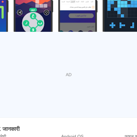
شعلة - درّ APK जानकारी
्रेणी
Android OS
फाइल क