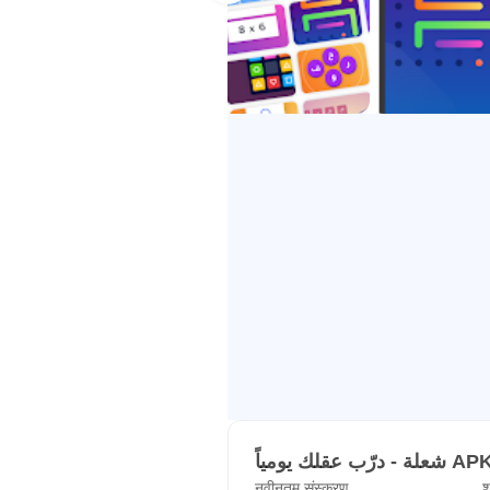
ب عقلك يومياً
नवीनतम संस्करण
श