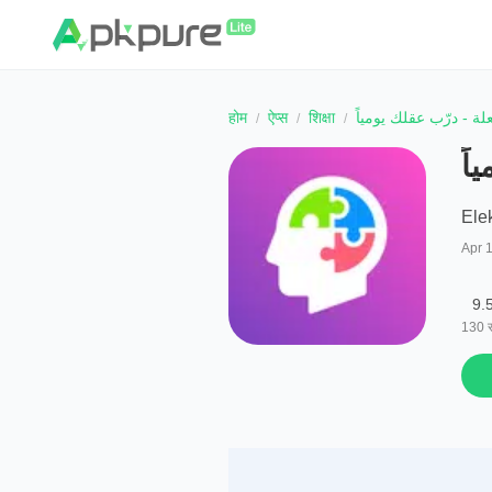
होम
ऐप्स
शिक्षा
ة - درّب عقلك يومياً
اً
Ele
Apr 
9.
130
स