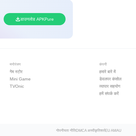
डाउनलोड APKPure
मनोरंजन
कंपनी
गेम स्टोर
हमारे बारे में
Mini Game
डेवलपर कंसोल
TVOnic
व्यापार सहयोग
हमें संपर्क करें
गोपनीयता नीति
DMCA अस्वीकृति
शर्त
EU AMAU