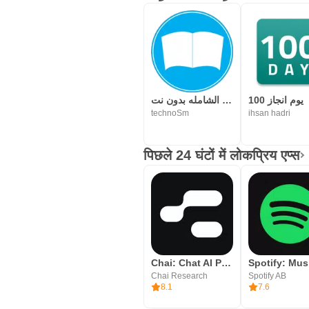
100 يوم انجاز
المكتبة الشامله بدون نت
technoSm
ihsan hadri
पिछले 24 घंटों में लोकप्रिय एप्स
Chai: Chat AI Platform
Chai Research
Spotify AB
8.1
7.6