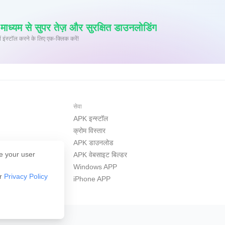
्यम से सुपर तेज़ और सुरक्षित डाउनलोडिंग
 पर XAPK/APK फ़ाइलें इंस्टॉल करने के लिए एक-क्लिक करें!
सेवा
APK इन्स्टॉल
क्रोम विस्तार
APK डाउनलोड
e your user
APK वेबसाइट बिल्डर
Windows APP
ur
Privacy Policy
iPhone APP