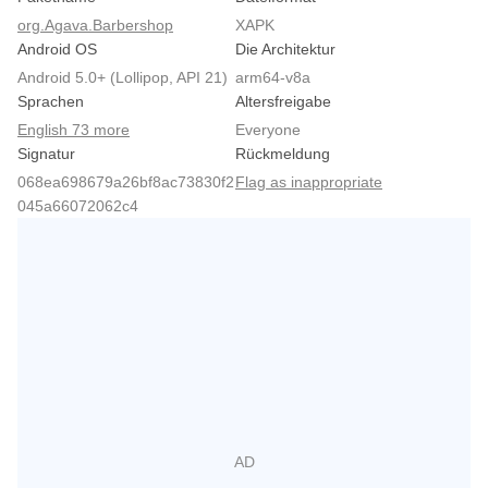
org.Agava.Barbershop
XAPK
Android OS
Die Architektur
Android 5.0+ (Lollipop, API 21)
arm64-v8a
Sprachen
Altersfreigabe
English 73 more
Everyone
Signatur
Rückmeldung
068ea698679a26bf8ac73830f2
Flag as inappropriate
045a66072062c4