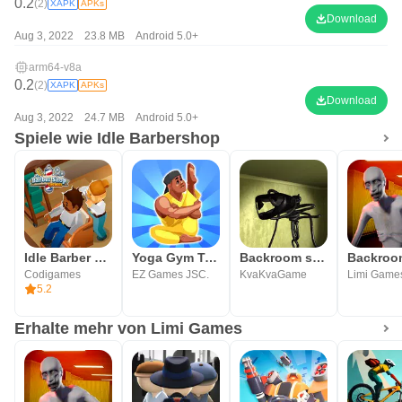
0.2
(2)
XAPK
APKs
Download
Aug 3, 2022
23.8 MB
Android 5.0+
arm64-v8a
0.2
(2)
XAPK
APKs
Download
Aug 3, 2022
24.7 MB
Android 5.0+
Spiele wie Idle Barbershop
Idle Barber Shop Tycoon – Mana
Yoga Gym Tycoon: Idle Game
Backroom survival
Codigames
EZ Games JSC.
KvaKvaGame
Limi Game
5.2
Erhalte mehr von Limi Games