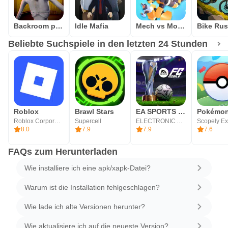
Backroom predator
Idle Mafia
Mech vs Monsters
Bike Ru
Beliebte Suchspiele in den letzten 24 Stunden
Roblox
Brawl Stars
EA SPORTS FC Mobile 26
Pokémo
Roblox Corporation
Supercell
ELECTRONIC ARTS
8.0
7.9
7.9
7.6
FAQs zum Herunterladen
Wie installiere ich eine apk/xapk-Datei?
Warum ist die Installation fehlgeschlagen?
Wie lade ich alte Versionen herunter?
Wie aktualisiere ich auf die neueste Version?