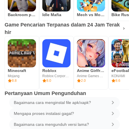
Backroom predator
Idle Mafia
Mech vs Monsters
Bike Ru
Game Pencarian Terpanas dalam 24 Jam Terak
hir
Minecraft
Roblox
Anime Girlfriend Isekai Waifu
eFootba
Mojang
Roblox Corporation
Anime Games AMIDA
KONAMI
8.8
8.0
2.0
8.6
Pertanyaan Umum Pengunduhan
Bagaimana cara menginstal file apk/xapk?
Mengapa proses instalasi gagal?
Bagaimana cara mengunduh versi lama?