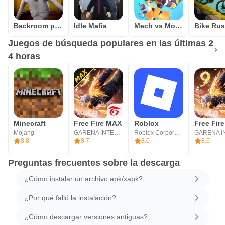
Backroom predator
Idle Mafia
Mech vs Monsters
Bike Ru
Juegos de búsqueda populares en las últimas 2
4 horas
Minecraft
Free Fire MAX
Roblox
Mojang
GARENA INTERNATIONAL I
Roblox Corporation
8.8
8.7
8.0
8.6
Preguntas frecuentes sobre la descarga
¿Cómo instalar un archivo apk/xapk?
¿Por qué falló la instalación?
¿Cómo descargar versiones antiguas?