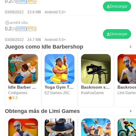
0.2
(2)
XAPK
APKs
Descargar
03/08/2022
23.8 MB
Android 5.0+
arm64-v8a
0.2
(2)
XAPK
APKs
Descargar
03/08/2022
24.7 MB
Android 5.0+
Juegos como Idle Barbershop
Idle Barber Shop Tycoon - Jueg
Yoga Gym Tycoon: Idle Game
Backroom survival
Codigames
EZ Games JSC.
KvaKvaGame
Limi Game
5.2
Obtenga más de Limi Games