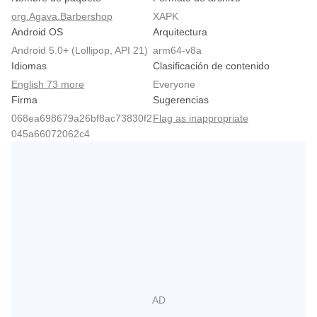
org.Agava.Barbershop
XAPK
Android OS
Arquitectura
Android 5.0+ (Lollipop, API 21)
arm64-v8a
Idiomas
Clasificación de contenido
English 73 more
Everyone
Firma
Sugerencias
068ea698679a26bf8ac73830f2
Flag as inappropriate
045a66072062c4