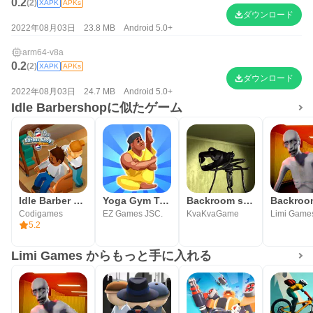
0.2
(2)
XAPK
APKs
ダウンロード
2022年08月03日
23.8 MB
Android 5.0+
arm64-v8a
0.2
(2)
XAPK
APKs
ダウンロード
2022年08月03日
24.7 MB
Android 5.0+
Idle Barbershopに似たゲーム
Idle Barber Shop Tycoon - 経営ゲー
Yoga Gym Tycoon: Idle Game
Backroom survival
Codigames
EZ Games JSC.
KvaKvaGame
Limi Game
5.2
Limi Games からもっと手に入れる