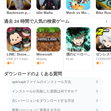
Backroom predator
Idle Mafia
Mech vs Monsters
Bike Ru
過去 24 時間で人気の検索ゲーム
LINE: Disney Tsum Tsum
Minecraft
僕のヒーローアカデミアUNITED SURVIVAL
LINE (LY Corporation)
Mojang
KLab
8.2
8.8
7.1
ダウンロードのよくある質問
apk/xapkファイルのインストール方法
インストールが失敗した原因は何ですか？
古いバージョンをダウンロードする方法
最新バージョンに更新する方法