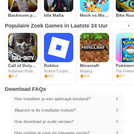
Backroom predator
Idle Mafia
Mech vs Monsters
Bike Ru
Populaire Zoek Games in Laatste 24 Uur
Call of Duty®: Mobile
Roblox
Minecraft
Activision Publishing, Inc.
Roblox Corporation
Mojang
8.2
8.0
8.8
8.7
Download FAQs
Hoe installeer je een apk/xapk-bestand?
Waarom is de installatie mislukt?
Hoe download je oude versies?
Hoe update je naar de nieuwste versie?