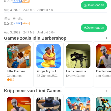
0.2
(2)
XAPK
APKs
Downloaden
Aug 3, 2022
23.8 MB
Android 5.0+
arm64-v8a
0.2
(2)
XAPK
APKs
Downloaden
Aug 3, 2022
24.7 MB
Android 5.0+
Games zoals Idle Barbershop
Idle Barber Shop Tycoon - Game
Yoga Gym Tycoon: Idle Game
Backroom survival
Codigames
EZ Games JSC.
KvaKvaGame
Limi Game
5.2
Krijg meer van Limi Games