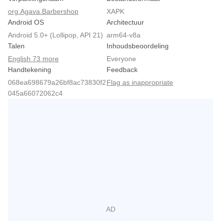
org.Agava.Barbershop
XAPK
Android OS
Architectuur
Android 5.0+ (Lollipop, API 21)
arm64-v8a
Talen
Inhoudsbeoordeling
English 73 more
Everyone
Handtekening
Feedback
068ea698679a26bf8ac73830f2
Flag as inappropriate
045a66072062c4