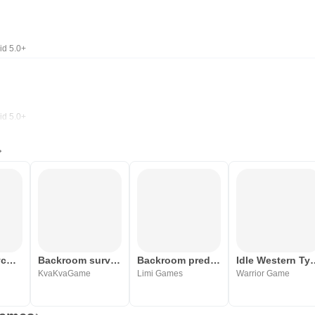
id 5.0+
id 5.0+
Yoga Gym Tycoon: Idle Game
Backroom survival
Backroom predator
Idle Western 
KvaKvaGame
Limi Games
Warrior Game