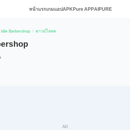
หน้าแรก
เกม
แอป
APKPure APP
AIPURE
Idle Barbershop
ดาวน์โหลด
bershop
e