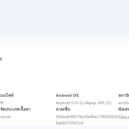
ด
แบบไฟล์
Android OS
สถาป
PK
Android 5.0+ (Lollipop, API 21)
arm6
จัดประเภทเนื้อหา
ลายเซ็น
ข้อเ
ryone
068ea698679a26bf8ac73830f204
Flag 
5a66072062c4