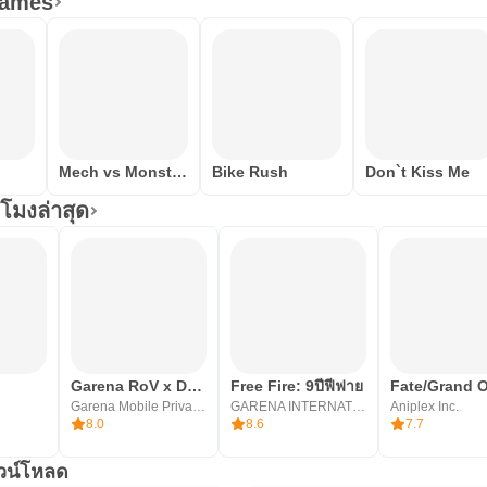
Games
Mech vs Monsters
Bike Rush
Don`t Kiss Me
โมงล่าสุด
Garena RoV x DAN DA DAN
Free Fire: 9ปีฟีฟาย
Fate/Grand O
Garena Mobile Private Limited
GARENA INTERNATIONAL I
Aniplex Inc.
8.0
8.6
7.7
าวน์โหลด