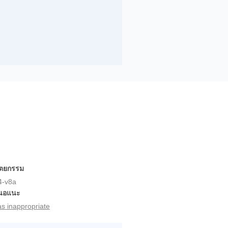
ัตยกรรม
4-v8a
สนอแนะ
as inappropriate