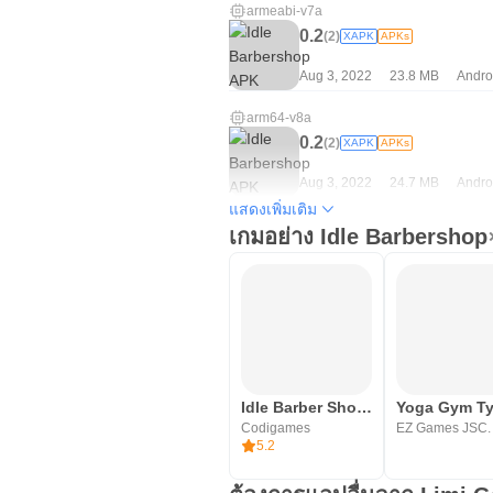
armeabi-v7a
0.2
(2)
XAPK
APKs
Aug 3, 2022
23.8 MB
Andro
arm64-v8a
0.2
(2)
XAPK
APKs
Aug 3, 2022
24.7 MB
Andro
แสดงเพิ่มเติม
เกมอย่าง Idle Barbershop
Idle Barber Shop Tycoon - Game
Codigames
EZ Games JSC.
5.2