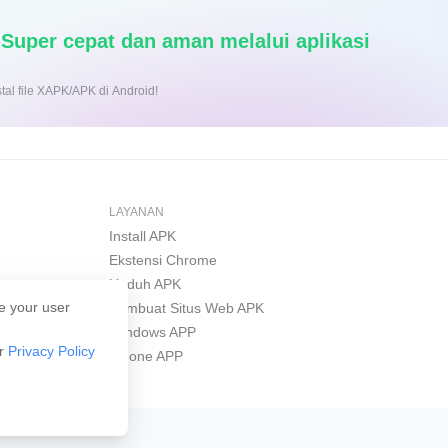
er cepat dan aman melalui aplikasi
nginstal file XAPK/APK di Android!
LAYANAN
Install APK
Ekstensi Chrome
Unduh APK
e your user
Pembuat Situs Web APK
Windows APP
ur
Privacy Policy
iPhone APP