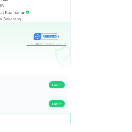
MB
an Keamanan
sa Sekarang
Lihat laporan keamanan
Unduh
Unduh