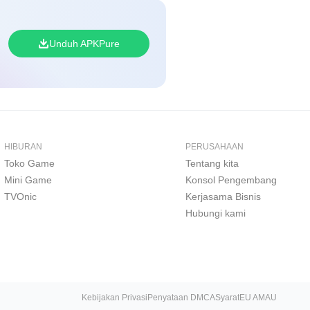
Unduh APKPure
HIBURAN
PERUSAHAAN
Toko Game
Tentang kita
Mini Game
Konsol Pengembang
TVOnic
Kerjasama Bisnis
Hubungi kami
Kebijakan Privasi
Penyataan DMCA
Syarat
EU AMAU