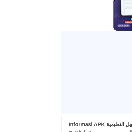
Informasi APK يمية
Versi terbaru
K