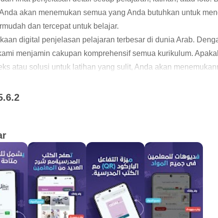
 Anda akan menemukan semua yang Anda butuhkan untuk menda
mudah dan tercepat untuk belajar.
aan digital penjelasan pelajaran terbesar di dunia Arab. Denga
 kami menjamin cakupan komprehensif semua kurikulum. Apaka
s atau solusi untuk latihan yang sulit, Anda akan menemukann
ersedia bagi semua orang, kapan saja.”
5.6.2
ar