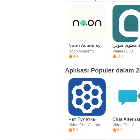
Noon Academy
Noon Academy
Wajeez LTD
9.4
10.0
Aplikasi Populer dalam 2
Чат Рулетка
Video Chat Alternative
Video Chat Alt
5.3
8.3