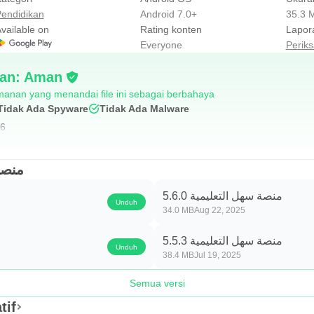
endidikan
Android 7.0+
35.3 
vailable on
Rating konten
Lapor
Everyone
Perik
ian: Aman
anan yang menandai file ini sebagai berbahaya
Tidak Ada Spyware
Tidak Ada Malware
26
منصة س
منصة سهل التعليمية 5.6.0
Unduh
34.0 MB
Aug 22, 2025
منصة سهل التعليمية 5.5.3
Unduh
38.4 MB
Jul 19, 2025
Semua versi
ternatif