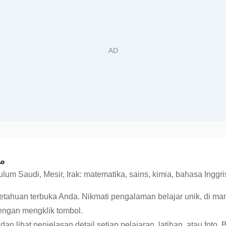
من
ulum Saudi, Mesir, Irak: matematika, sains, kimia, bahasa Inggri
ngetahuan terbuka Anda. Nikmati pengalaman belajar unik, di 
engan mengklik tombol.
an lihat penjelasan detail setiap pelajaran, latihan, atau foto.