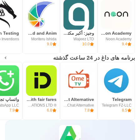
Noon Academy
وجيز: أكبر مكتبة محتوى صوتي
Algorithms: Explained and Anim
Moriteru Ishida
Wajeez LTD
Noon Academy
9.0
10.0
9.4
برنامه های داغ در 24 ساعت گذشته
Telegram
OmeTV – Video Chat Alternative
inDrive. Rides with fair fares
واتساپ تج
tsApp LLC
® SUOL INNOVATIONS LTD
Video Chat Alternative
Telegram FZ-LLC
7.9
6.8
7.8
8.5