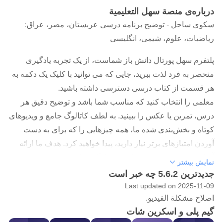
درباره‌ی منصة سهل التعليمية
سکوی ساحل - توضیح برنامه درسی عربستان، مصر، عراق:
ریاضیات، علوم، شیمی، انگلیسی
پلتفرم سهل پورتال دانش باز شماست، از یک تجربه یادگیری
منحصر به فرد لذت ببرید، جایی که می توانید با کلیک یک دکمه به
هر قسمت از کتاب درسی دسترسی داشته باشید.
معلمی را انتخاب کنید که مناسب شما باشد و توضیح دقیق هر
درس، تمرین یا عکس را ببینید. به لطف کاتالوگ جامع و ویدیوهای
کوتاه و بخش‌بندی شده ما، همه چیزهایی را که برای به دست
آوردن امتیازهای برتر نیاز دارید، پیدا خواهید کرد. هدف ما ارائه
آسان ترین و سریع ترین راه برای یادگیری است.
نمایش بیشتر
پلتفرم سهل شامل بزرگترین کتابخانه دیجیتالی توضیحات درسی
جدیدترین 5.6.2 چه خبر است
در جهان عرب است. ما با بیش از 2500 معلم، 600000 ویدیو و
Last updated on 2025-11-09
اصلاح مشكلة الفيديو.
20000 ساعت تدریس، پوشش جامع همه برنامه های درسی را
گیم پلی و اسکرین شات
تضمین می کنیم. چه به دنبال توضیحی ساده از یک مفهوم پیچیده