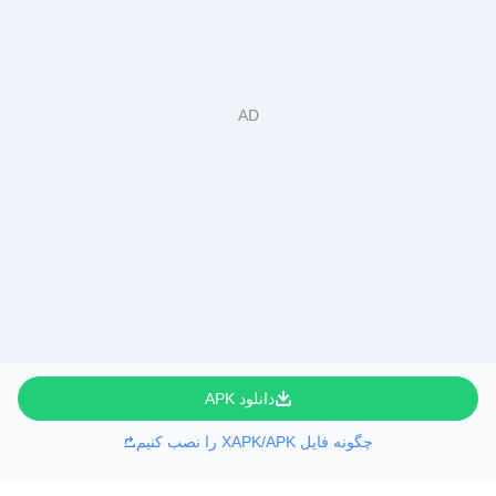
دانلود APK
چگونه فایل XAPK/APK را نصب کنیم